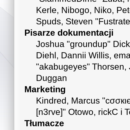
Kerle, Nibogo, Niko, Pet
Spuds, Steven "Fustrate
Pisarze dokumentacji
Joshua "groundup" Dicke
Diehl, Dannii Willis, e
"akabugeyes" Thorsen, J
Duggan
Marketing
Kindred, Marcus "cσσкι
[n3rve]" Otowo, rickC i 
Tłumacze