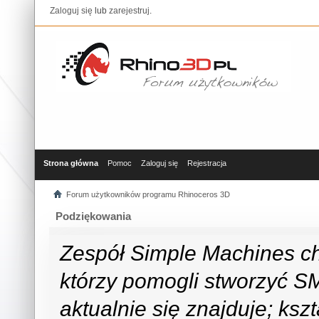
Zaloguj się
lub
zarejestruj
.
Strona główna
Pomoc
Zaloguj się
Rejestracja
Forum użytkowników programu Rhinoceros 3D
Podziękowania
Zespół Simple Machines c
którzy pomogli stworzyć SMF
aktualnie się znajduje; ks