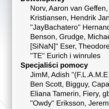
Norv, Aaron van Geffen,
Kristiansen, Hendrik Ja
"JayBachatero" Hernand
Benson, Grudge, Michael
[SiNaN]" Eser, Theodore
"TE" Eurich i winrules
Specjaliści pomocy
JimM, Adish "(F.L.A.M.E.
Ben Scott, Bigguy, Cap
Eliana Tamerin, Fiery, g
"Owdy" Eriksson, Jeremy 