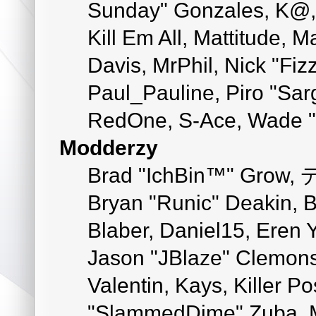
Sunday" Gonzales, K@, 
Kill Em All, Mattitude, M
Davis, MrPhil, Nick "Fiz
Paul_Pauline, Piro "Sar
RedOne, S-Ace, Wade "
Modderzy
Brad "IchBin™" Grow, 
Bryan "Runic" Deakin, 
Blaber, Daniel15, Eren 
Jason "JBlaze" Clemons
Valentin, Kays, Killer P
"SlammedDime" Zuba, M