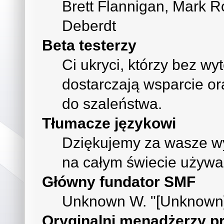
Brett Flannigan, Mark R
Deberdt
Beta testerzy
Ci ukryci, którzy bez wy
dostarczają wsparcie o
do szaleństwa.
Tłumacze językowi
Dziękujemy za wasze wys
na całym świecie używa
Główny fundator SMF
Unknown W. "[Unknown]
Oryginalni menadżerzy pr