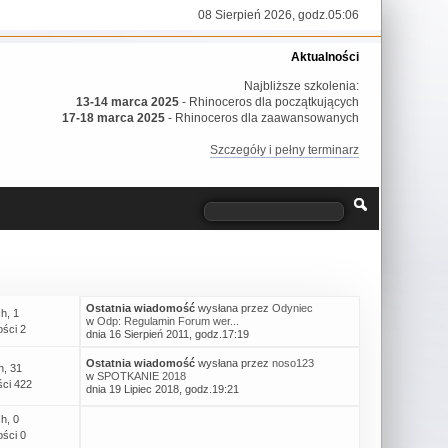
08 Sierpień 2026, godz.05:06
Aktualności
Najbliższe szkolenia:
13-14 marca 2025
- Rhinoceros dla początkujących
17-18 marca 2025
- Rhinoceros dla zaawansowanych
Szczegóły i pełny terminarz
Ostatnia wiadomość
wysłana przez
Odyniec
h, 1
w
Odp: Regulamin Forum wer...
ści 2
dnia 16 Sierpień 2011, godz.17:19
Ostatnia wiadomość
wysłana przez
noso123
h, 31
w
SPOTKANIE 2018
ci 422
dnia 19 Lipiec 2018, godz.19:21
h, 0
ści 0