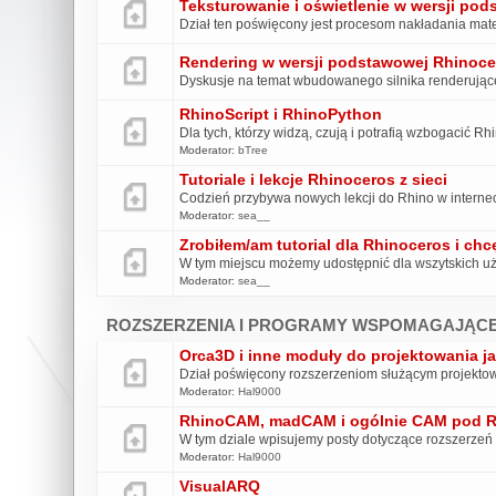
Teksturowanie i oświetlenie w wersji po
Dział ten poświęcony jest procesom nakładania mater
Rendering w wersji podstawowej Rhinoce
Dyskusje na temat wbudowanego silnika renderują
RhinoScript i RhinoPython
Dla tych, którzy widzą, czują i potrafią wzbogacić R
Moderator:
bTree
Tutoriale i lekcje Rhinoceros z sieci
Codzień przybywa nowych lekcji do Rhino w interneci
Moderator:
sea__
Zrobiłem/am tutorial dla Rhinoceros i chcę
W tym miejscu możemy udostępnić dla wszytskich uż
Moderator:
sea__
ROZSZERZENIA I PROGRAMY WSPOMAGAJĄCE
Orca3D i inne moduły do projektowania ja
Dział poświęcony rozszerzeniom służącym projekt
Moderator:
Hal9000
RhinoCAM, madCAM i ogólnie CAM pod 
W tym dziale wpisujemy posty dotyczące rozszerze
Moderator:
Hal9000
VisualARQ