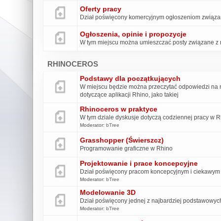
Oferty pracy
Dział poświęcony komercyjnym ogłoszeniom związa
Ogłoszenia, opinie i propozycje
W tym miejscu można umieszczać posty związane z r
RHINOCEROS
Podstawy dla początkujących
W miejscu będzie można przeczytać odpowiedzi na na
dotyczące aplikacji Rhino, jako takiej
Rhinoceros w praktyce
W tym dziale dyskusje dotyczą codziennej pracy w 
Moderator:
bTree
Grasshopper (Świerszcz)
Programowanie graficzne w Rhino
Projektowanie i prace koncepcyjne
Dział poświęcony pracom koncepcyjnym i ciekawym 
Moderator:
bTree
Modelowanie 3D
Dział poświęcony jednej z najbardziej podstawowych
Moderator:
bTree