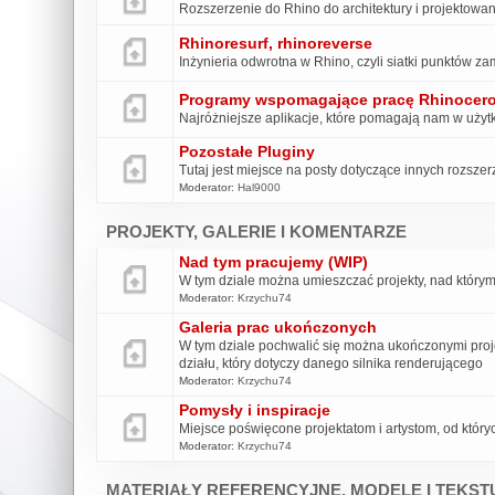
Rozszerzenie do Rhino do architektury i projektowan
Rhinoresurf, rhinoreverse
Inżynieria odwrotna w Rhino, czyli siatki punktó
Programy wspomagające pracę Rhinocer
Najróżniejsze aplikacje, które pomagają nam w uży
Pozostałe Pluginy
Tutaj jest miejsce na posty dotyczące innych rozsze
Moderator:
Hal9000
PROJEKTY, GALERIE I KOMENTARZE
Nad tym pracujemy (WIP)
W tym dziale można umieszczać projekty, nad którym
Moderator:
Krzychu74
Galeria prac ukończonych
W tym dziale pochwalić się można ukończonymi pro
działu, który dotyczy danego silnika renderującego
Moderator:
Krzychu74
Pomysły i inspiracje
Miejsce poświęcone projektatom i artystom, od który
Moderator:
Krzychu74
MATERIAŁY REFERENCYJNE, MODELE I TEKST