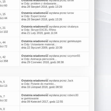
Ostatnia wiadomość
wysłana przez
lurow
h, 15
w
Odp: problem z dodawanie...
ści 60
dnia 28 Sierpień 2018, godz.13:29
Ostatnia wiadomość
wysłana przez
lurow
h, 15
w
Odp: Export textur
ści 44
dnia 28 Sierpień 2018, godz.13:26
Ostatnia wiadomość
wysłana przez
skalanya
h, 21
w
Odp: Skrypt EXCEL-Rhino
ci 102
dnia 21 Luty 2019, godz.11:04
Ostatnia wiadomość
wysłana przez geminuspm
h, 44
w
Odp: Ustawianie materiał...
ści 72
dnia 22 Styczeń 2009, godz.10:39
Ostatnia wiadomość
wysłana przez
szymon55
h, 42
w
Odp: Animacja pierscionk...
ci 358
dnia 29 Czerwiec 2018, godz.08:38
Ostatnia wiadomość
wysłana przez
Jack
h, 5
w
Odp: Pytanie do marinist...
ści 13
dnia 16 Listopad 2018, godz.08:50
Ostatnia wiadomość
wysłana przez
robero30
h, 7
w
gwintowanie
ści 32
dnia 09 Kwiecień 2017, godz.12:55
h, 0