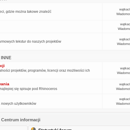
wątkac
ieci, gdzie można takowe znaleźć
Wiadomoś
wątkac
Wiadomo
wątkac
armowych tekstur do naszych projektów
Wiadomo
 INNE
cji
wątkac
ności projektów, programów, licencji oraz możliwości ich
Wiadomo
wania
wątkac
najlepiej się spisuje pod Rhinoceros
Wiadomoś
wątkac
ia nowych użytkowników
Wiadomoś
Centrum informacji