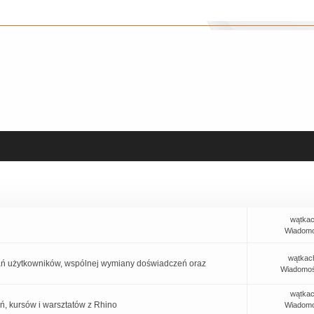
wątkac
Wiadomo
wątkac
tkań użytkowników, wspólnej wymiany doświadczeń oraz
Wiadomoś
wątkac
eń, kursów i warsztatów z Rhino
Wiadomo