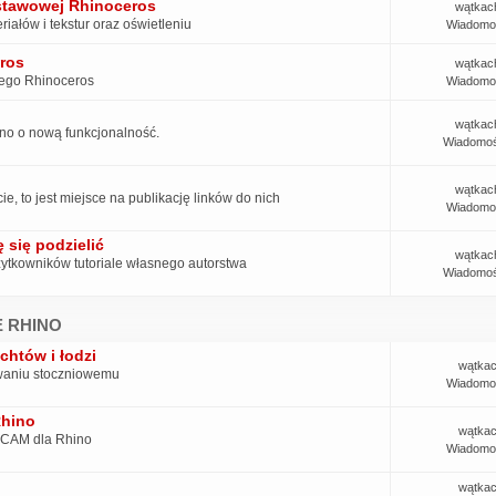
dstawowej Rhinoceros
wątkac
iałów i tekstur oraz oświetleniu
Wiadomo
ros
wątkac
cego Rhinoceros
Wiadomo
wątkac
hino o nową funkcjonalność.
Wiadomoś
wątkac
e, to jest miejsce na publikację linków do nich
Wiadomo
 się podzielić
wątkac
ytkowników tutoriale własnego autorstwa
Wiadomoś
 RHINO
chtów i łodzi
wątkac
owaniu stoczniowemu
Wiadomo
Rhino
wątkac
ń CAM dla Rhino
Wiadomo
wątkac