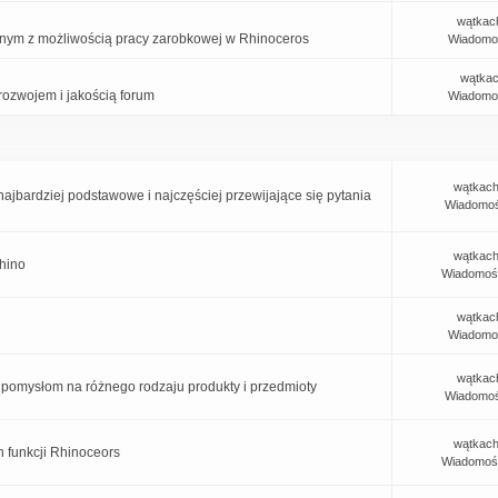
wątkac
nym z możliwością pracy zarobkowej w Rhinoceros
Wiadomo
wątkac
ozwojem i jakością forum
Wiadomo
wątkach
jbardziej podstawowe i najczęściej przewijające się pytania
Wiadomoś
wątkach
Rhino
Wiadomoś
wątkac
Wiadomo
wątkac
pomysłom na różnego rodzaju produkty i przedmioty
Wiadomoś
wątkach
 funkcji Rhinoceors
Wiadomoś