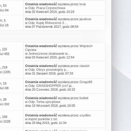
Ostatnia wiadomość
wysłana przez
kruk
h, 53
w
Odp: Praca Częstochowa
ści 94
dnia 02 Kwiecień 2019, godz.10:24
Ostatnia wiadomość
wysłana przez
jaceksw
h, 5
w
Odp: Kupię Rhinoceros 5 ...
ści 16
dnia 07 Październik 2017, godz.08:54
Ostatnia wiadomość
wysłana przez
Wojciech
, 115
Cięciwa
w
Jednoczesne skalowanie w...
ci 455
dnia 03 Kwiecień 2020, godz.12:54
Ostatnia wiadomość
wysłana przez
clavish
, 218
w
Odp: Obrys prostokątny p...
ci 1205
dnia 31 Sierpień 2018, godz.07:33
Ostatnia wiadomość
wysłana przez
Gregu89
h, 15
w
Odp: GRASSHOPPER (co? ja...
ści 68
dnia 20 Czerwiec 2018, godz.16:32
Ostatnia wiadomość
wysłana przez
kwitek
h, 28
w
Odp: Torba sprzętowa
ci 332
dnia 15 Wrzesień 2018, godz.16:05
Ostatnia wiadomość
wysłana przez
szydloo
, 166
w
import punktów z txt
ci 1028
dnia 29 Maj 2019, godz.11:34