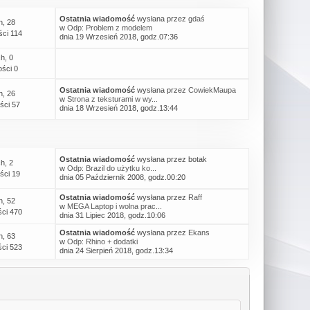
Ostatnia wiadomość
wysłana przez
gdaś
h, 28
w
Odp: Problem z modelem
ci 114
dnia 19 Wrzesień 2018, godz.07:36
h, 0
ści 0
Ostatnia wiadomość
wysłana przez
CowiekMaupa
h, 26
w
Strona z teksturami w wy...
ści 57
dnia 18 Wrzesień 2018, godz.13:44
Ostatnia wiadomość
wysłana przez botak
h, 2
w
Odp: Brazil do użytku ko...
ści 19
dnia 05 Październik 2008, godz.00:20
Ostatnia wiadomość
wysłana przez
Raff
h, 52
w
MEGA Laptop i wolna prac...
ci 470
dnia 31 Lipiec 2018, godz.10:06
Ostatnia wiadomość
wysłana przez
Ekans
h, 63
w
Odp: Rhino + dodatki
ci 523
dnia 24 Sierpień 2018, godz.13:34