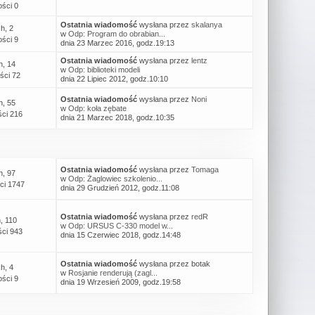
ści 0
Ostatnia wiadomość
wysłana przez
skalanya
h, 2
w
Odp: Program do obrabian...
ści 9
dnia 23 Marzec 2016, godz.19:13
Ostatnia wiadomość
wysłana przez
lentz
h, 14
w
Odp: biblioteki modeli
ści 72
dnia 22 Lipiec 2012, godz.10:10
Ostatnia wiadomość
wysłana przez
Noni
h, 55
w
Odp: koła zębate
ci 216
dnia 21 Marzec 2018, godz.10:35
Ostatnia wiadomość
wysłana przez
Tomaga
h, 97
w
Odp: Żaglowiec szkolenio...
ci 1747
dnia 29 Grudzień 2012, godz.11:08
Ostatnia wiadomość
wysłana przez
redR
, 110
w
Odp: URSUS C-330 model w...
ci 943
dnia 15 Czerwiec 2018, godz.14:48
Ostatnia wiadomość
wysłana przez botak
h, 4
w
Rosjanie renderują (zagl...
ści 9
dnia 19 Wrzesień 2009, godz.19:58