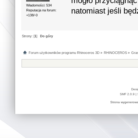
mogło przyciągnąć
Wiadomości: 534
natomiast jeśli będ
Reputacja na forum:
+138/-0
Strony: [
1
]
Do góry
Forum użytkowników programu Rhinoceros 3D
»
RHINOCEROS
»
Gra
Desi
SMF 2.0.9
|
Strona wygenerowa