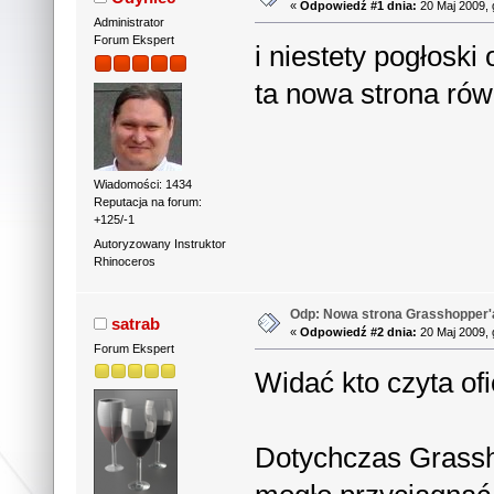
«
Odpowiedź #1 dnia:
20 Maj 2009, 
Administrator
Forum Ekspert
i niestety pogłoski 
ta nowa strona rów
Wiadomości: 1434
Reputacja na forum:
+125/-1
Autoryzowany Instruktor
Rhinoceros
Odp: Nowa strona Grasshopper'
satrab
«
Odpowiedź #2 dnia:
20 Maj 2009, 
Forum Ekspert
Widać kto czyta of
Dotychczas Grassh