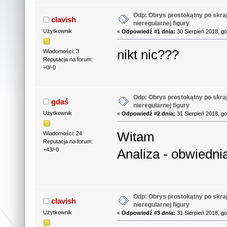
Odp: Obrys prostokątny po skra
clavish
nieregularnej figury
Użytkownik
«
Odpowiedź #1 dnia:
30 Sierpień 2018, g
nikt nic???
Wiadomości: 3
Reputacja na forum:
+0/-0
Odp: Obrys prostokątny po skra
gdaś
nieregularnej figury
Użytkownik
«
Odpowiedź #2 dnia:
31 Sierpień 2018, g
Witam
Wiadomości: 24
Reputacja na forum:
Analiza - obwiedni
+43/-0
Odp: Obrys prostokątny po skra
clavish
nieregularnej figury
Użytkownik
«
Odpowiedź #3 dnia:
31 Sierpień 2018, g