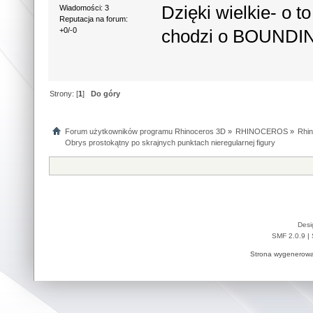
Dzięki wielkie- o 
Wiadomości: 3
Reputacja na forum:
chodzi o BOUNDIN
+0/-0
Strony: [
1
]
Do góry
Forum użytkowników programu Rhinoceros 3D
»
RHINOCEROS
»
Rhin
Obrys prostokątny po skrajnych punktach nieregularnej figury
Desi
SMF 2.0.9
|
Strona wygenerowa