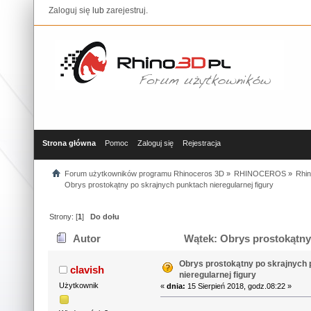
Zaloguj się
lub
zarejestruj
.
Strona główna
Pomoc
Zaloguj się
Rejestracja
Forum użytkowników programu Rhinoceros 3D
»
RHINOCEROS
»
Rhin
Obrys prostokątny po skrajnych punktach nieregularnej figury
Strony: [
1
]
Do dołu
Autor
Wątek: Obrys prostokątny 
razy)
Obrys prostokątny po skrajnych
clavish
nieregularnej figury
Użytkownik
«
dnia:
15 Sierpień 2018, godz.08:22 »