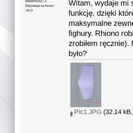
Witam, wydaje mi s
Wiadomości: 3
Reputacja na forum:
funkcję, dzięki któ
+0/-0
maksymalne zewnęt
fighury. Rhiono robi
zrobiłem ręcznie).
było?
Pic1.JPG
(32.14 kB,