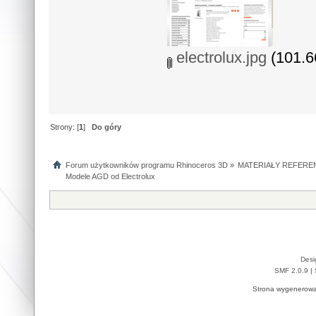
electrolux.jpg
(101.6
Strony: [
1
]
Do góry
Forum użytkowników programu Rhinoceros 3D
»
MATERIAŁY REFERE
Modele AGD od Electrolux
Desi
SMF 2.0.9
|
Strona wygenerowa