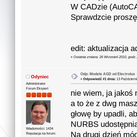
W CADzie (AutoCAD
Sprawdzcie proszę 
edit: aktualizacja
«
Ostatnia zmiana: 26 Wrzesień 2010, godz.
Odp: Modele AGD od Electrolux
Odyniec
«
Odpowiedź #1 dnia:
13 Październi
Administrator
Forum Ekspert
nie wiem, ja jakoś
a to że z dwg masz
głowę by upadli, a
NURBS udostępniać 
Wiadomości: 1434
Na drugi dzień móg
Reputacja na forum: