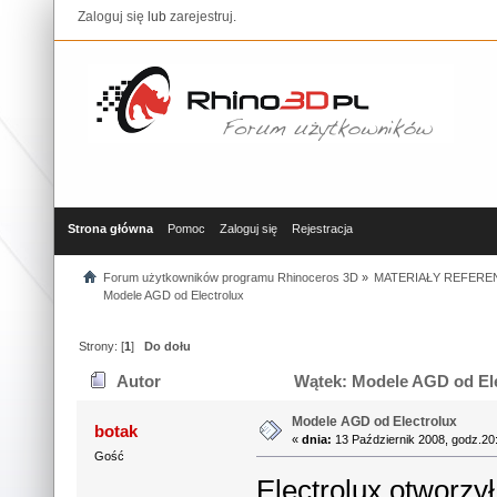
Zaloguj się
lub
zarejestruj
.
Strona główna
Pomoc
Zaloguj się
Rejestracja
Forum użytkowników programu Rhinoceros 3D
»
MATERIAŁY REFERE
Modele AGD od Electrolux
Strony: [
1
]
Do dołu
Autor
Wątek: Modele AGD od Ele
Modele AGD od Electrolux
botak
«
dnia:
13 Październik 2008, godz.20
Gość
Electrolux otworzył