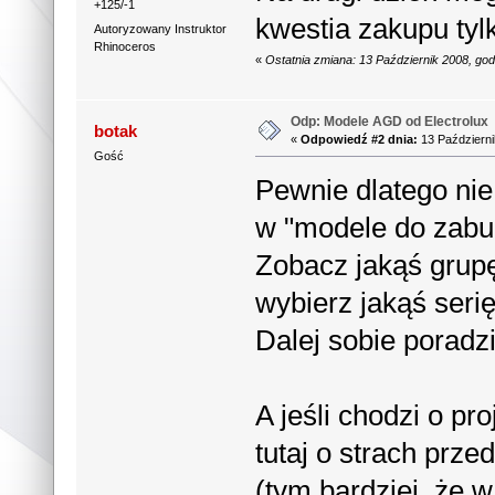
+125/-1
kwestia zakupu tylk
Autoryzowany Instruktor
Rhinoceros
«
Ostatnia zmiana: 13 Październik 2008, go
Odp: Modele AGD od Electrolux
botak
«
Odpowiedź #2 dnia:
13 Październi
Gość
Pewnie dlatego nie
w "modele do zab
Zobacz jakąś grupę 
wybierz jakąś seri
Dalej sobie poradz
A jeśli chodzi o pr
tutaj o strach prz
(tym bardziej, że 