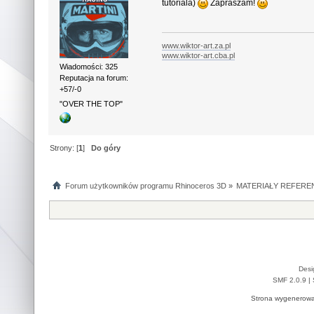
tutoriala)
Zapraszam!
www.wiktor-art.za.pl
www.wiktor-art.cba.pl
Wiadomości: 325
Reputacja na forum:
+57/-0
"OVER THE TOP"
Strony: [
1
]
Do góry
Forum użytkowników programu Rhinoceros 3D
»
MATERIAŁY REFERE
Desi
SMF 2.0.9
|
Strona wygenerowa