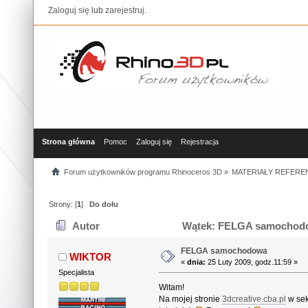
Zaloguj się
lub
zarejestruj
.
Strona główna
Pomoc
Zaloguj się
Rejestracja
Forum użytkowników programu Rhinoceros 3D
»
MATERIAŁY REFERE
Strony: [
1
]
Do dołu
Autor
Wątek: FELGA samochodow
FELGA samochodowa
WIKTOR
«
dnia:
25 Luty 2009, godz.11:59 »
Specjalista
Witam!
Na mojej stronie
3dcreative.cba.pl
w sek