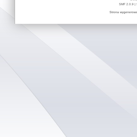
SMF 2.0.9
|
Strona wygenerowa