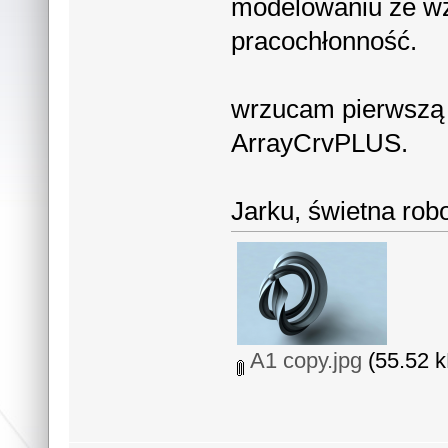
modelowaniu ze w
pracochłonność.
wrzucam pierwszą 
ArrayCrvPLUS.
Jarku, świetna robo
A1 copy.jpg
(55.52 k