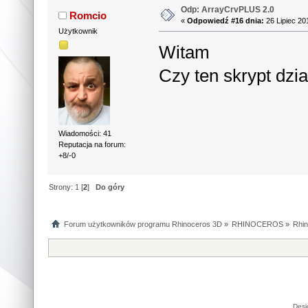
Odp: ArrayCrvPLUS 2.0
Romcio
«
Odpowiedź #16 dnia:
26 Lipiec 20
Użytkownik
Witam
Czy ten skrypt dzia
Wiadomości: 41
Reputacja na forum:
+8/-0
Strony:
1
[
2
]
Do góry
Forum użytkowników programu Rhinoceros 3D
»
RHINOCEROS
»
Rhin
Desi