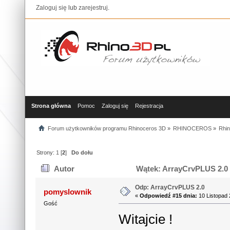
Zaloguj się
lub
zarejestruj
.
Strona główna
Pomoc
Zaloguj się
Rejestracja
Forum użytkowników programu Rhinoceros 3D
»
RHINOCEROS
»
Rhin
Strony:
1
[
2
]
Do dołu
Autor
Wątek: ArrayCrvPLUS 2.0 
Odp: ArrayCrvPLUS 2.0
pomyslownik
«
Odpowiedź #15 dnia:
10 Listopad 
Gość
Witajcie !