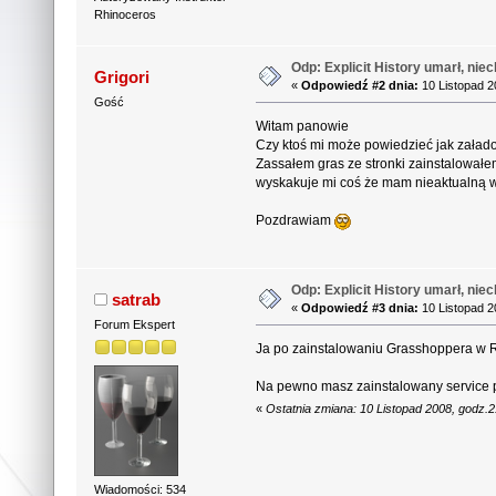
Rhinoceros
Odp: Explicit History umarł, niec
Grigori
«
Odpowiedź #2 dnia:
10 Listopad 2
Gość
Witam panowie
Czy ktoś mi może powiedzieć jak zała
Zassałem gras ze stronki zainstalowałem
wyskakuje mi coś że mam nieaktualną w
Pozdrawiam
Odp: Explicit History umarł, niec
satrab
«
Odpowiedź #3 dnia:
10 Listopad 2
Forum Ekspert
Ja po zainstalowaniu Grasshoppera w R
Na pewno masz zainstalowany service
«
Ostatnia zmiana: 10 Listopad 2008, godz.
Wiadomości: 534