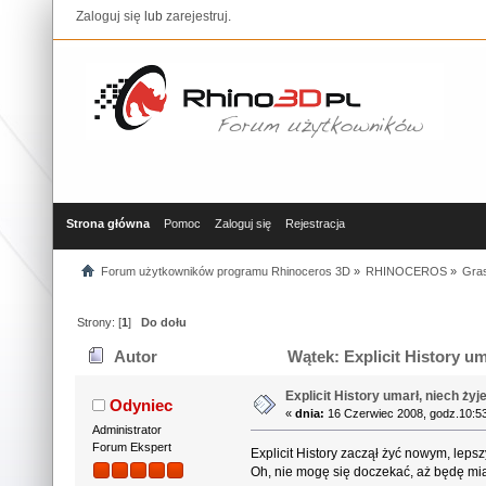
Zaloguj się
lub
zarejestruj
.
Strona główna
Pomoc
Zaloguj się
Rejestracja
Forum użytkowników programu Rhinoceros 3D
»
RHINOCEROS
»
Gra
Strony: [
1
]
Do dołu
Autor
Wątek: Explicit History um
Explicit History umarł, niech żyj
Odyniec
«
dnia:
16 Czerwiec 2008, godz.10:5
Administrator
Forum Ekspert
Explicit History zaczął żyć nowym, lep
Oh, nie mogę się doczekać, aż będę mi