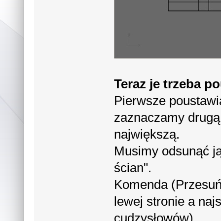
Teraz je trzeba p
Pierwsze poustawia
zaznaczamy drugą 
największą.
Musimy odsunąć ją 
ścian".
Komenda (Przesuń
lewej stronie a naj
cudzysłowów)