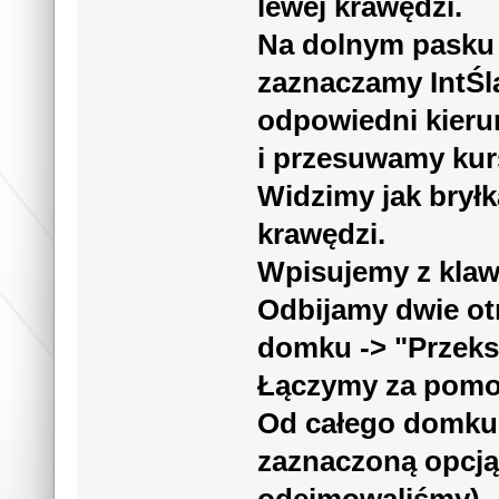
lewej krawędzi.
Na dolnym pasku
zaznaczamy IntŚl
odpowiedni kieru
i przesuwamy kurs
Widzimy jak bryłk
krawędzi.
Wpisujemy z klaw
Odbijamy dwie ot
domku -> "Przeksz
Łączymy za pomoc
Od całego domku 
zaznaczoną opcją
odejmowaliśmy)