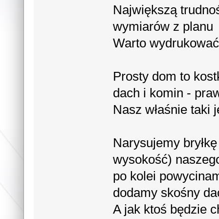
Największą trudnoś
wymiarów z planu
Warto wydrukować s
Prosty dom to kos
dach i komin - pr
Nasz właśnie taki j
Narysujemy bryłkę 
wysokość) naszego
po kolei powycinam
dodamy skośny dac
A jak ktoś będzie c