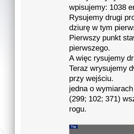
wpisujemy: 1038 en
Rysujemy drugi pr
dziurę w tym pier
Pierwszy punkt st
pierwszego.
A więc rysujemy dr
Teraz wrysujemy dw
przy wejściu.
jedna o wymiarach
(299; 102; 371) w
rogu.