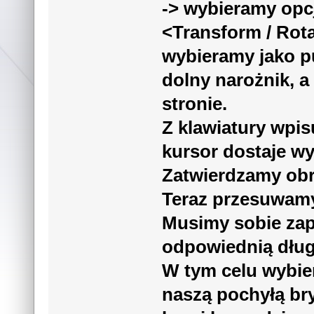
-> wybieramy opcj
<Transform / Rot
wybieramy jako p
dolny narożnik, a
stronie.
Z klawiatury wpi
kursor dostaje w
Zatwierdzamy obr
Teraz przesuwamy 
Musimy sobie zap
odpowiednią dłu
W tym celu wybie
naszą pochyłą br