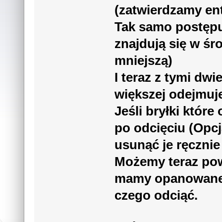
(zatwierdzamy en
Tak samo postępu
znajdują się w ś
mniejszą)
I teraz z tymi dw
większej odejmuj
Jeśli bryłki któr
po odcięciu (Opc
usunąć je ręcznie
Możemy teraz powi
mamy opanowane i
czego odciąć.