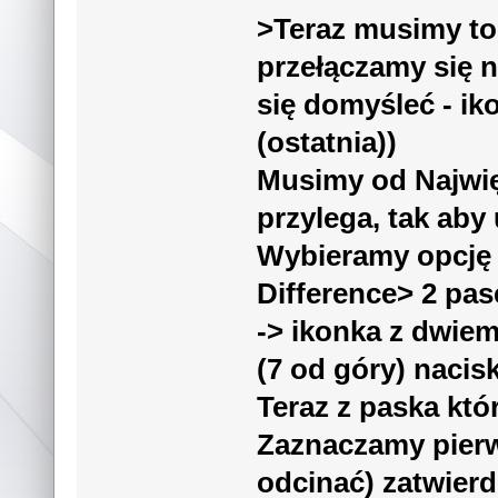
>
Teraz musimy to
przełączamy się n
się domyśleć - i
(ostatnia))
Musimy od Najwięk
przylega, tak aby
Wybieramy opcję 
Difference> 2 pas
-> ikonka z dwie
(7 od góry) nacis
Teraz z paska któ
Zaznaczamy pierw
odcinać) zatwier