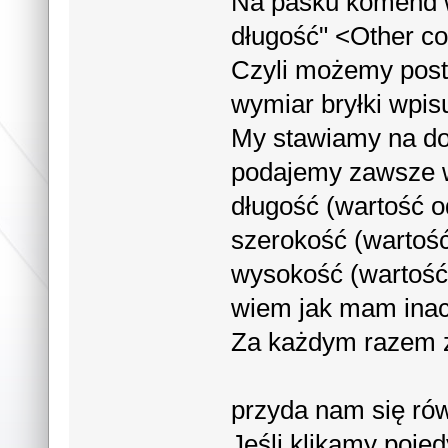
Na pasku komend w
długość" <Other co
Czyli możemy posta
wymiar bryłki wpisu
My stawiamy na dok
podajemy zawsze w
długość (wartość 
szerokość (wartoś
wysokość (wartość 
wiem jak mam inac
Za każdym razem z
przyda nam się ró
Jeśli klikamy pojed