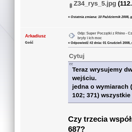
Z34_rys_5.jpg
(112.
«
Ostatnia zmiana: 10 Październik 2008, 
Odp: Super Początki z Rhino - Czę
Arkadiusz
bryły i ich moc
Gość
«
Odpowiedź #2 dnia:
01 Grudzień 2008, 
Cytuj
Teraz wrysujemy dwi
wejściu.
jedna o wymiarach (
102; 371) wszystki
Czy trzecia wspó
687?