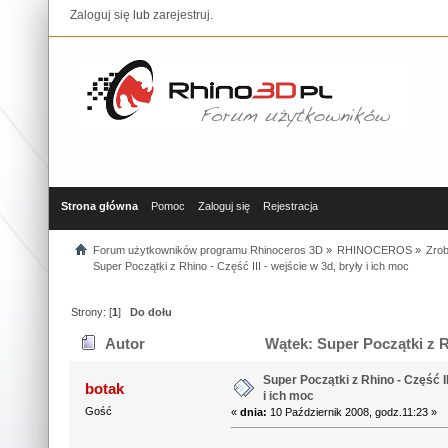
Zaloguj się
lub
zarejestruj
.
Strona główna
Pomoc
Zaloguj się
Rejestracja
Forum użytkowników programu Rhinoceros 3D
»
RHINOCEROS
»
Zrob
Super Początki z Rhino - Część III - wejście w 3d, bryły i ich moc
Strony: [
1
]
Do dołu
Autor
Wątek: Super Początki z Rh
42026 razy)
Super Początki z Rhino - Część II
botak
i ich moc
Gość
«
dnia:
10 Październik 2008, godz.11:23 »