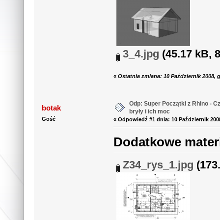
3_4.jpg
(45.17 kB, 
«
Ostatnia zmiana: 10 Październik 2008, 
Odp: Super Początki z Rhino - Czę
botak
bryły i ich moc
Gość
«
Odpowiedź #1 dnia:
10 Październik 200
Dodatkowe materia
Z34_rys_1.jpg
(173.