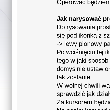
Operować będziemy
Jak narysować pr
Do rysowania prost
się pod ikonką z s
-> lewy pionowy pa
Po wciśnięciu tej i
tego w jaki sposób
domyślnie ustawion
tak zostanie.
W wolnej chwili wa
sprawdzić jak dzia
Za kursorem będzie 