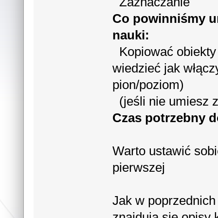
Zaznaczanie
Co powinniśmy um
nauki:
Kopiować obiekty z
wiedzieć jak włąc
pion/poziom)
(jeśli nie umiesz z
Czas potrzebny d
Warto ustawić sobie
pierwszej
Jak w poprzednich 
znajdują się opisy