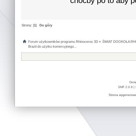
chocby po to aby 
Strony: [
1
]
Do góry
Forum użytkowników programu Rhinoceros 3D
»
ŚWIAT DOOKOŁA RHI
Brazil do użytku komercyjnego...
Desi
SMF 2.0.9
|
Strona wygenerowa