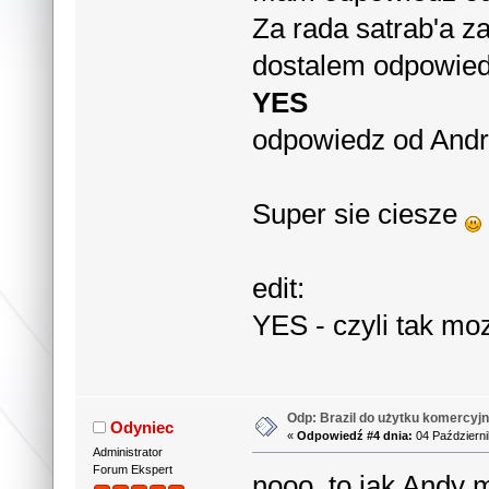
Za rada satrab'a z
dostalem odpowie
YES
odpowiedz od Andr
Super sie ciesze
edit:
YES - czyli tak m
Odp: Brazil do użytku komercyjn
Odyniec
«
Odpowiedź #4 dnia:
04 Październi
Administrator
Forum Ekspert
nooo, to jak Andy 