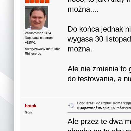
można....
Do końca jednak ni
Wiadomości: 1434
wygasa 30 listopad
Reputacja na forum:
+125/-1
można.
Autoryzowany Instruktor
Rhinoceros
Ale nie zmienia to 
do testowania, a n
Odp: Brazil do użytku komercyjn
botak
«
Odpowiedź #5 dnia:
05 Październi
Gość
Ale przez te dwa m