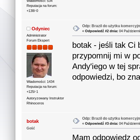
Wiadomości: 534
Reputacja na forum:
+138/-0
Odp: Brazil do użytku komercyjn
Odyniec
«
Odpowiedź #2 dnia:
04 Październi
Administrator
Forum Ekspert
botak - jeśli tak Ci
przypomnij mi w po
Andy'iego w tej sp
odpowiedzi, bo zna
Wiadomości: 1434
Reputacja na forum:
+125/-1
Autoryzowany Instruktor
Rhinoceros
Odp: Brazil do użytku komercyjn
botak
«
Odpowiedź #3 dnia:
04 Październi
Gość
Mam odpowiedz od