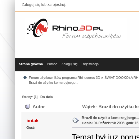
Zaloguj się
lub
zarejestruj
.
Strona główna
Pomoc
Zaloguj się
Rejestracja
Forum użytkowników programu Rhinoceros 3D
»
ŚWIAT DOOKOŁA RHI
Brazil do użytku komercyjnego...
Strony: [
1
]
Do dołu
Autor
Wątek: Brazil do użytku k
Brazil do użytku komercyjnego..
botak
«
dnia:
04 Październik 2008, godz.15
Gość
Temat był juz poru