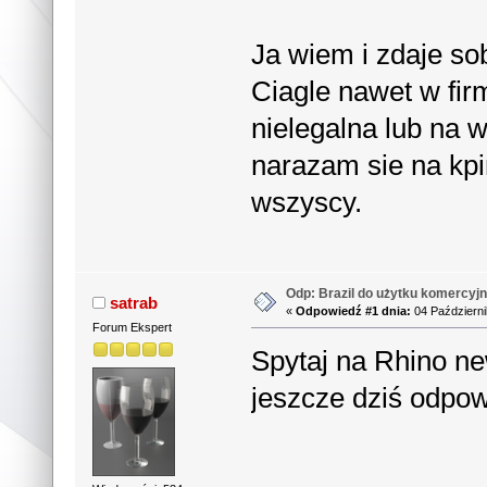
Ja wiem i zdaje so
Ciagle nawet w fi
nielegalna lub na 
narazam sie na kpin
wszyscy.
Odp: Brazil do użytku komercyjn
satrab
«
Odpowiedź #1 dnia:
04 Październi
Forum Ekspert
Spytaj na Rhino n
jeszcze dziś odpo