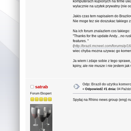
komputerach kupionych na firme uwzg
wylacznie na uzytek prywatny (nie o
Jakis czas tem napisalem do Brazilo
Nie moge tez sie doszukac takiego 
Na ich forum znalazlem cos takiego:
"Thanks for the update Andy....no ru
features. "
(
http://brazil.mcneel.com/forums/p/
wiec chyba mozna uzywac go komercy
Ja wiem i zdaje sobie z tego sprawe
kpiny, ale nie musze i nie jestem jak
Odp: Brazil do użytku komerc
satrab
«
Odpowiedź #1 dnia:
04 Paździ
Forum Ekspert
Spytaj na Rhino news group (eng) 