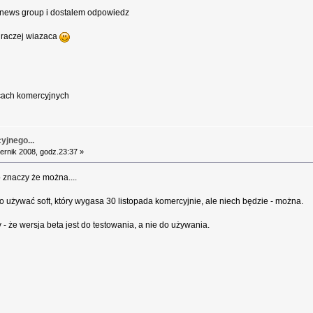
o news group i dostalem odpowiedz
 raczej wiazaca
acach komercyjnych
yjnego...
ernik 2008, godz.23:37 »
o znaczy że można....
 używać soft, który wygasa 30 listopada komercyjnie, ale niech będzie - można.
 - że wersja beta jest do testowania, a nie do używania.