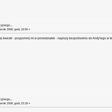
yjnego...
ernik 2008, godz.16:56 »
a tej kwestii - przypomnij mi w poniedziałek - napiszę bezpośrednio do Andy'iego w
yjnego...
ernik 2008, godz.23:18 »