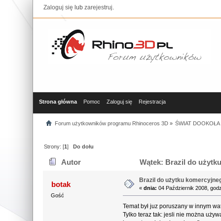
Zaloguj się
lub
zarejestruj
.
Strona główna
Pomoc
Zaloguj się
Rejestracja
Forum użytkowników programu Rhinoceros 3D
»
ŚWIAT DOOKOŁA 
Strony: [
1
]
Do dołu
Autor
Wątek: Brazil do użytku
Brazil do użytku komercyjneg
botak
«
dnia:
04 Październik 2008, godz
Gość
Temat był juz poruszany w innym watk
Tylko teraz tak: jesli nie można u