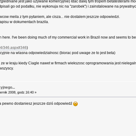
ledniane jest jako uzywane komercyjnie) Idac dalej tym tropem betatesterami mogli 
dpisali go od podatku, nie wykonuja nic na "zarobek") i zainstalowane na prywatn
wcow meila z tym pytaniem, ale cisza... nie dostalem jeszcze odpowiedzi.
zapisu w dokumentach brazila.
sh here. I've been doing much of my commercial work in Brazil now and seems to be
164/346.aspx#346
)
jnie na wlasna odpowiedzialnosc (biorac pod uwage ze to jest beta)
, ze w kraju kiedy Ciagle nawet w firmach wiekszosc oprogramowania jest nielega
 wszyscy.
yjnego...
ernik 2008, godz.16:40 »
na pewno dostaniesz jeszcze dziś odpowiedź