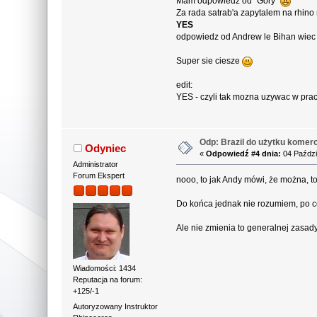
Mam odpowiedz od "Gory"
Za rada satrab'a zapytalem na rhin
YES
odpowiedz od Andrew le Bihan wiec
Super sie ciesze
edit:
YES - czyli tak mozna uzywac w pr
Odp: Brazil do użytku komerc
Odyniec
«
Odpowiedź #4 dnia:
04 Paździ
Administrator
Forum Ekspert
nooo, to jak Andy mówi, że można, t
Do końca jednak nie rozumiem, po co
Ale nie zmienia to generalnej zasady
Wiadomości: 1434
Reputacja na forum:
+125/-1
Autoryzowany Instruktor