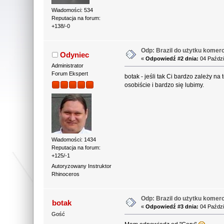
Wiadomości: 534
Reputacja na forum:
+138/-0
Odp: Brazil do użytku komerc
Odyniec
«
Odpowiedź #2 dnia:
04 Paździ
Administrator
Forum Ekspert
botak - jeśli tak Ci bardzo zależy n
osobiście i bardzo się lubimy.
Wiadomości: 1434
Reputacja na forum:
+125/-1
Autoryzowany Instruktor
Rhinoceros
Odp: Brazil do użytku komerc
botak
«
Odpowiedź #3 dnia:
04 Paździ
Gość