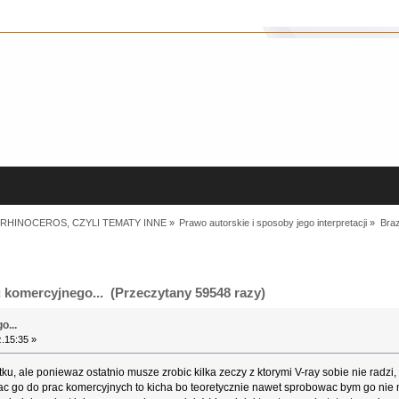
RHINOCEROS, CZYLI TEMATY INNE
»
Prawo autorskie i sposoby jego interpretacji
»
Braz
 komercyjnego... (Przeczytany 59548 razy)
o...
.15:35 »
u, ale poniewaz ostatnio musze zrobic kilka zeczy z ktorymi V-ray sobie nie radzi
żywac go do prac komercyjnych to kicha bo teoretycznie nawet sprobowac bym go n