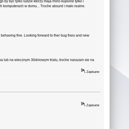
by byc tylko ludzie ktorzy maja rhino kupione tylko i
ych komputerach w domu... Troche absurd i mało realne.
 behaving fine. Looking forward to ther bug fixes and new
lna lub na wiecznym 30dniowym trialu, troche narazam sie na
Zapisane
Zapisane