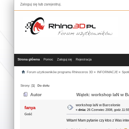
Zaloguj się
lub
zarejestruj
.
Strona główna
Pomoc
Zaloguj się
Rejestracja
Forum użytkowników programu Rhinoceros 3D
»
INFORMACJE
»
Spotk
Strony: [
1
]
Do dołu
Autor
Wątek: workshop laN w Ba
workshop laN w Barcelonie
fanya
«
dnia:
26 Czerwiec 2008, godz.11:55
Gość
Witam! Mam pytanie czy ktos z Was int