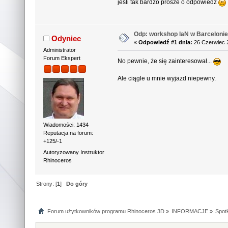
jesli tak bardzo prosze o odpowiedz
Odp: workshop laN w Barceloni
Odyniec
«
Odpowiedź #1 dnia:
26 Czerwiec 2
Administrator
Forum Ekspert
No pewnie, że się zainteresował...
Ale ciągle u mnie wyjazd niepewny.
Wiadomości: 1434
Reputacja na forum:
+125/-1
Autoryzowany Instruktor
Rhinoceros
Strony: [
1
]
Do góry
Forum użytkowników programu Rhinoceros 3D
»
INFORMACJE
»
Spotk