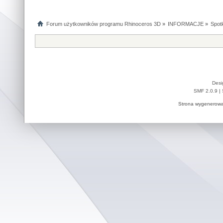
Forum użytkowników programu Rhinoceros 3D
»
INFORMACJE
»
Spotk
Desi
SMF 2.0.9
|
Strona wygenerowa