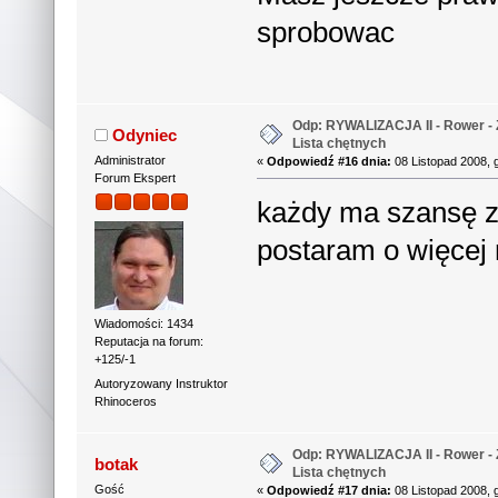
sprobowac
Odp: RYWALIZACJA II - Rower - 
Odyniec
Lista chętnych
Administrator
«
Odpowiedź #16 dnia:
08 Listopad 2008, 
Forum Ekspert
każdy ma szansę za
postaram o więcej
Wiadomości: 1434
Reputacja na forum:
+125/-1
Autoryzowany Instruktor
Rhinoceros
Odp: RYWALIZACJA II - Rower - 
botak
Lista chętnych
Gość
«
Odpowiedź #17 dnia:
08 Listopad 2008, 