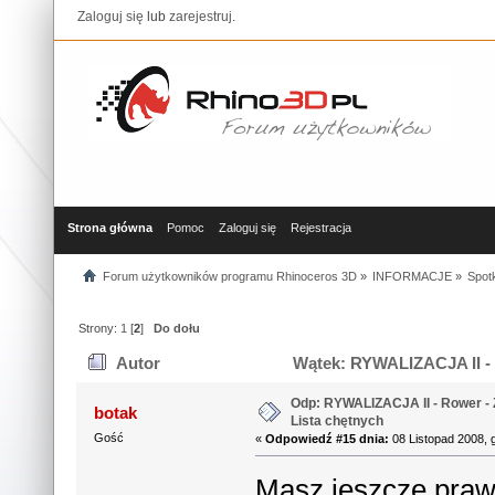
Zaloguj się
lub
zarejestruj
.
Strona główna
Pomoc
Zaloguj się
Rejestracja
Forum użytkowników programu Rhinoceros 3D
»
INFORMACJE
»
Spotk
Strony:
1
[
2
]
Do dołu
Autor
Wątek: RYWALIZACJA II - R
razy)
Odp: RYWALIZACJA II - Rower - 
botak
Lista chętnych
Gość
«
Odpowiedź #15 dnia:
08 Listopad 2008, 
Masz jeszcze praw