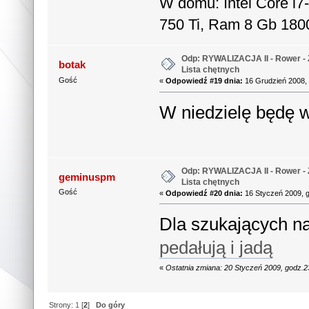
W domu: Intel Core i
750 Ti, Ram 8 Gb 180
Odp: RYWALIZACJA II - Rower - 
botak
Lista chętnych
Gość
«
Odpowiedź #19 dnia:
16 Grudzień 2008, 
W niedzielę będę w
Odp: RYWALIZACJA II - Rower - 
geminuspm
Lista chętnych
Gość
«
Odpowiedź #20 dnia:
16 Styczeń 2009, g
Dla szukających na
pedałują i jadą
«
Ostatnia zmiana: 20 Styczeń 2009, godz.
Strony:
1
[
2
]
Do góry