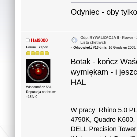
Odyniec - oby tylko
Odp: RYWALIZACJA II - Rower - 
Hal9000
Lista chętnych
Forum Ekspert
«
Odpowiedź #18 dnia:
16 Grudzień 2008, 
Botak - kończ Waść
wymiękam - i jeszc
HAL
Wiadomości: 534
Reputacja na forum:
+154/-0
W pracy: Rhino 5.0 PL,
4790K, Quadro K600,
DELL Precision Tower