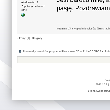
Wiadomości: 1
pasję. Pozdrawiam
Reputacja na forum:
+0/-0
witamina d3 a wypadanie włosów
lã¥n snabb
Strony: [
1
]
Do góry
Forum użytkowników programu Rhinoceros 3D
»
RHINOCEROS
»
Rhin
Desi
SMF 2.0.9
|
Strona wygenerowa