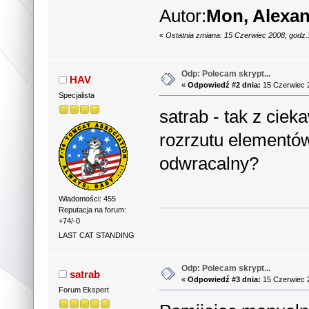
xo = Rhino.Distance(bbObject(0)
Autor:
Mon, Alexa
yo = Rhino.Distance(bbObject(0)
zo = Rhino.Distance(bbObject(0)
co(0) = bbObject(0)(0)+0.5*xo
«
Ostatnia zmiana: 15 Czerwiec 2008, godz.
co(1) = bbObject(0)(1)+0.5*yo
co(2) = bbObject(0)(2)+0.5*zo
Odp: Polecam skrypt...
Rhino.MoveObject theObject, cg
HAV
«
Odpowiedź #2 dnia:
15 Czerwiec 2
Next
Specjalista
Rhino.EnableRedraw (vbTrue)
End Sub
satrab - tak z ciek
rozrzutu elementów 
odwracalny?
Wiadomości: 455
Reputacja na forum:
+74/-0
LAST CAT STANDING
Odp: Polecam skrypt...
satrab
«
Odpowiedź #3 dnia:
15 Czerwiec 2
Forum Ekspert