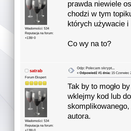
prawda niewiele osó
chodzi w tym topik
których używacie i 
Wiadomości: 534
Reputacja na forum:
+138/-0
Co wy na to?
Odp: Polecam skrypt...
satrab
«
Odpowiedź #1 dnia:
15 Czerwiec 2
Forum Ekspert
Tak by to mogło by
wklejmy kod lub doł
skomplikowanego, 
autora.
Wiadomości: 534
Reputacja na forum:
+138/-0