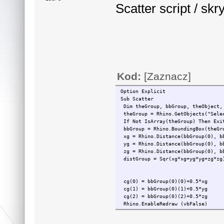
Scatter script / sk
Kod:
[Zaznacz]
Option Explicit
Sub Scatter
Dim theGroup, bbGroup, theObject, 
theGroup = Rhino.GetObjects("Sele
If Not IsArray(theGroup) Then Exi
bbGroup = Rhino.BoundingBox(theGr
xg = Rhino.Distance(bbGroup(0), b
yg = Rhino.Distance(bbGroup(0), b
zg = Rhino.Distance(bbGroup(0), b
distGroup = Sqr(xg*xg+yg*yg+zg*zg
cg(0) = bbGroup(0)(0)+0.5*xg
cg(1) = bbGroup(0)(1)+0.5*yg
cg(2) = bbGroup(0)(2)+0.5*zg
Rhino.EnableRedraw (vbFalse)
For Each theObject In theGroup
bbObject = Rhino.BoundingBox(th