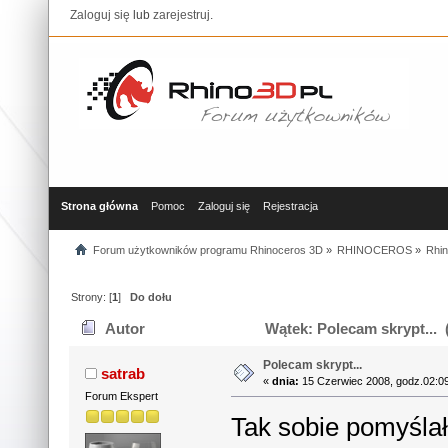
Zaloguj się
lub
zarejestruj
.
Strona główna
Pomoc
Zaloguj się
Rejestracja
Forum użytkowników programu Rhinoceros 3D
»
RHINOCEROS
»
Rhin
Strony: [
1
]
Do dołu
Autor
Wątek: Polecam skrypt... 
Polecam skrypt...
satrab
«
dnia:
15 Czerwiec 2008, godz.02:0
Forum Ekspert
Tak sobie pomyślał