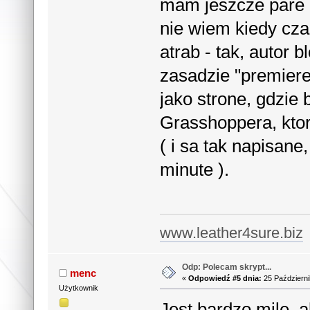
mam jeszcze pare 
nie wiem kiedy cza
atrab - tak, autor 
zasadzie "premiere"
jako strone, gdzie 
Grasshoppera, kto
( i sa tak napisane
minute ).
www.leather4sure.biz
Odp: Polecam skrypt...
menc
«
Odpowiedź #5 dnia:
25 Październi
Użytkownik
Jest bardzo mile, 