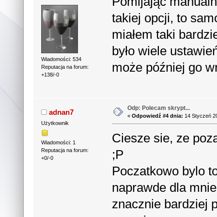
Pomijając manualn
takiej opcji, to sa
miałem taki bardzi
było wiele ustawie
Wiadomości: 534
może później go wr
Reputacja na forum:
+138/-0
Odp: Polecam skrypt...
adnan7
«
Odpowiedź #4 dnia:
14 Styczeń 20
Użytkownik
Ciesze sie, ze poz
Wiadomości: 1
;P
Reputacja na forum:
+0/-0
Poczatkowo bylo to 
naprawde dla mnie 
znacznie bardziej 