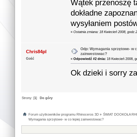
Wątek przenoszę ta
dokładne zapoznani
wysyłaniem postów
«
Ostatnia zmiana: 18 Kwiecień 2008, godz.
Odp: Wymagania sprzętowe- w co
Chris84pl
zainwestowac?
Gość
«
Odpowiedź #2 dnia:
18 Kwiecień 2008, g
Ok dzieki i sorry z
Strony: [
1
]
Do góry
Forum użytkowników programu Rhinoceros 3D
»
ŚWIAT DOOKOŁA RHI
Wymagania sprzętowe- w co lepiej zainwestowac?