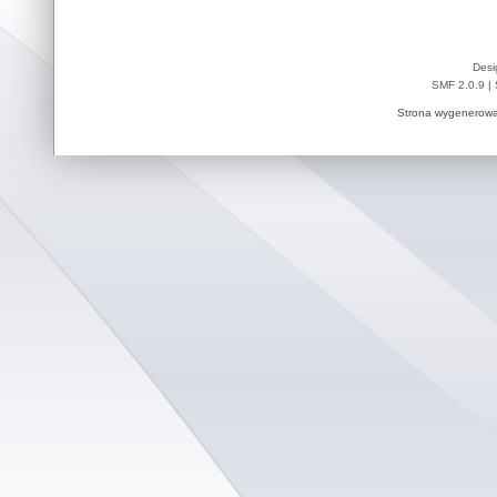
Desi
SMF 2.0.9
|
Strona wygenerowa