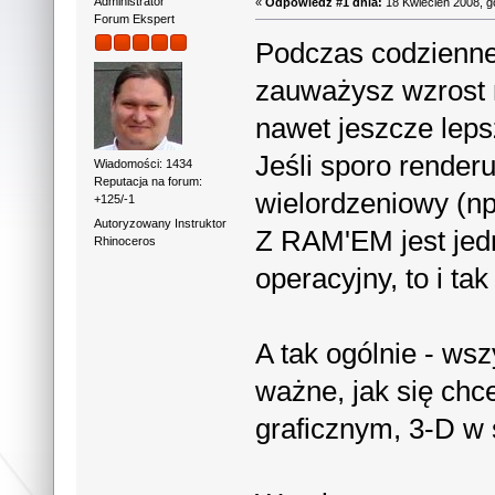
Administrator
«
Odpowiedź #1 dnia:
18 Kwiecień 2008, g
Forum Ekspert
Podczas codziennej
zauważysz wzrost m
nawet jeszcze leps
Jeśli sporo render
Wiadomości: 1434
Reputacja na forum:
wielordzeniowy (np
+125/-1
Autoryzowany Instruktor
Z RAM'EM jest jedn
Rhinoceros
operacyjny, to i ta
A tak ogólnie - wsz
ważne, jak się ch
graficznym, 3-D w 