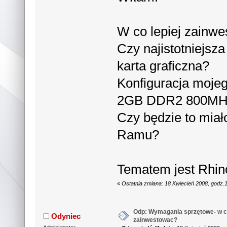
W co lepiej zainwe
Czy najistotniejsz
karta graficzna?
Konfiguracja moje
2GB DDR2 800MHz
Czy będzie to miał
Ramu?
Tematem jest Rhin
«
Ostatnia zmiana: 18 Kwiecień 2008, godz.
Odp: Wymagania sprzętowe- w co
Odyniec
zainwestowac?