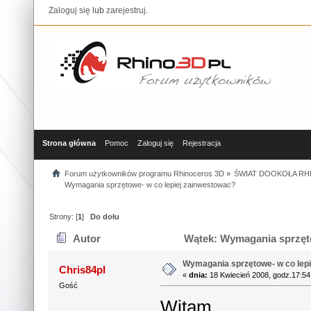
Zaloguj się
lub
zarejestruj
.
Strona główna
Pomoc
Zaloguj się
Rejestracja
Forum użytkowników programu Rhinoceros 3D
»
ŚWIAT DOOKOŁA RHI
Wymagania sprzętowe- w co lepiej zainwestowac?
Strony: [
1
]
Do dołu
Autor
Wątek: Wymagania sprzęto
Wymagania sprzętowe- w co lep
Chris84pl
«
dnia:
18 Kwiecień 2008, godz.17:54
Gość
Witam.