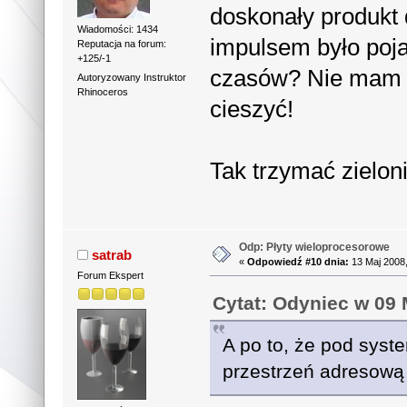
doskonały produkt 
Wiadomości: 1434
impulsem było poja
Reputacja na forum:
+125/-1
czasów? Nie mam po
Autoryzowany Instruktor
Rhinoceros
cieszyć!
Tak trzymać zieloni
Odp: Płyty wieloprocesorowe
satrab
«
Odpowiedź #10 dnia:
13 Maj 2008,
Forum Ekspert
Cytat: Odyniec w 09 
A po to, że pod syst
przestrzeń adresową 