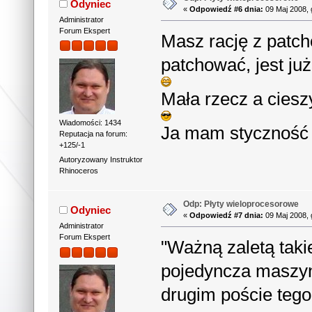
Odyniec
«
Odpowiedź #6 dnia:
09 Maj 2008, 
Administrator
Forum Ekspert
Masz rację z patch
patchować, jest j
Mała rzecz a ciesz
Wiadomości: 1434
Ja mam styczność z
Reputacja na forum:
+125/-1
Autoryzowany Instruktor
Rhinoceros
Odp: Płyty wieloprocesorowe
Odyniec
«
Odpowiedź #7 dnia:
09 Maj 2008, 
Administrator
Forum Ekspert
"Ważną zaletą takie
pojedyncza maszyn
drugim poście tego