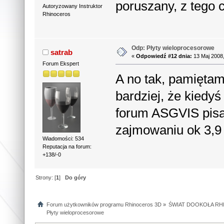
poruszany, z tego 
Autoryzowany Instruktor
Rhinoceros
Odp: Płyty wieloprocesorowe
satrab
«
Odpowiedź #12 dnia:
13 Maj 2008,
Forum Ekspert
A no tak, pamiętam
bardziej, że kiedy
forum ASGVIS pisał
zajmowaniu ok 3,9
Wiadomości: 534
Reputacja na forum:
+138/-0
Strony: [
1
]
Do góry
Forum użytkowników programu Rhinoceros 3D
»
ŚWIAT DOOKOŁA RHI
Płyty wieloprocesorowe