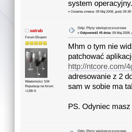
system operacyjny
«
Ostatnia zmiana: 09 Maj 2008, godz.09:38
Odp: Płyty wieloprocesorowe
satrab
«
Odpowiedź #5 dnia:
09 Maj 2008, 
Forum Ekspert
Mhm o tym nie wid
patchować aplikacj
http://ntcore.com/
adresowanie z 2 do
Wiadomości: 534
sam w sobie ma tak
Reputacja na forum:
+138/-0
PS. Odyniec masz 
Odp: Płyty wieloprocesorowe