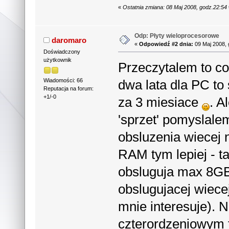
«
Ostatnia zmiana: 08 Maj 2008, godz.22:54
Odp: Płyty wieloprocesorowe
daromaro
«
Odpowiedź #2 dnia:
09 Maj 2008, 
Doświadczony
użytkownik
Przeczytalem to co 
dwa lata dla PC to
Wiadomości: 66
Reputacja na forum:
+1/-0
za 3 miesiace
. A
'sprzet' pomyslalem
obsluzenia wiecej 
RAM tym lepiej - t
obsluguja max 8GB
obslugujacej wiecej 
mnie interesuje). 
czterordzeniowym 