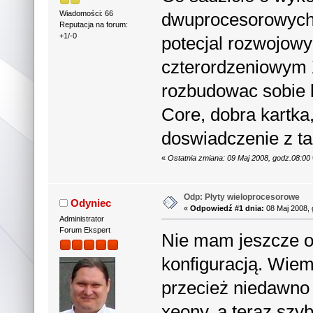
dwuprocesorowych 
Wiadomości: 66
Reputacja na forum:
+1/-0
potecjal rozwojow
czterordzeniowym 
rozbudowac sobie
Core, dobra kartka
doswiadczenie z ta
«
Ostatnia zmiana: 09 Maj 2008, godz.08:0
Odp: Płyty wieloprocesorowe
Odyniec
«
Odpowiedź #1 dnia:
08 Maj 2008, 
Administrator
Forum Ekspert
Nie mam jeszcze o
konfiguracją. Wiem 
przecież niedawno
xeony, a teraz szy