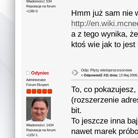
Wiadomości: 534
Reputacja na forum:
Hmm już sam nie wi
+138/-0
http://en.wiki.mc
a z tego wynika, 
ktoś wie jak to je
Odp: Płyty wieloprocesorowe
Odyniec
«
Odpowiedź #11 dnia:
13 Maj 2008,
Administrator
Forum Ekspert
To, co pokazujesz, 
(rozszerzenie adre
bit.
To jeszcze inna b
Wiadomości: 1434
nawet marek próbow
Reputacja na forum:
+125/-1