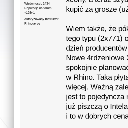
Wiadomości: 1434
kupić za grosze (u
Reputacja na forum:
+125/-1
Autoryzowany Instruktor
Rhinoceros
Wiem także, że pó
tego typu (2x771) o
dzień producentów
Nowe 4rdzeniowe X
spokojnie planować
w Rhino. Taka pły
więcej. Ważną zalet
jest to pojedyncza
już piszczą o Inte
i to w dobrych cen