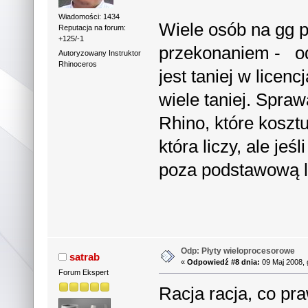
Wiadomości: 1434
Wiele osób na gg py
Reputacja na forum:
+125/-1
przekonaniem - o
Autoryzowany Instruktor
Rhinoceros
jest taniej w lice
wiele taniej. Spra
Rhino, które koszt
która liczy, ale jeś
poza podstawową l
Odp: Płyty wieloprocesorowe
satrab
«
Odpowiedź #8 dnia:
09 Maj 2008, 
Forum Ekspert
Racja racja, co pr