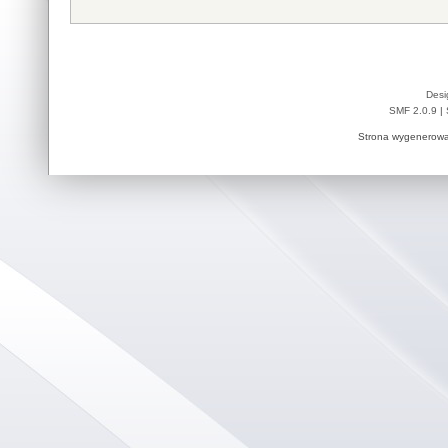
Desi
SMF 2.0.9
|
Strona wygenerowa