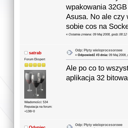
wpakowania 32GB R
Asusa. No ale czy
sobie cos na Socke
«
Ostatnia zmiana: 09 Maj 2008, godz.08:1
Odp: Płyty wieloprocesorowe
satrab
«
Odpowiedź #3 dnia:
09 Maj 2008, 
Forum Ekspert
Ale po co to wszys
aplikacja 32 bito
Wiadomości: 534
Reputacja na forum:
+138/-0
Odp: Płyty wieloprocesorowe
Odyniec