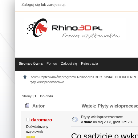
Zaloguj się
lub
zarejestruj
.
Strona główna
Pomoc
Zaloguj się
Rejestracja
Forum użytkowników programu Rhinoceros 3D
»
ŚWIAT DOOKOŁA RHI
Płyty wieloprocesorowe
Strony: [
1
]
Do dołu
Autor
Wątek: Płyty wieloproces
Płyty wieloprocesorowe
daromaro
«
dnia:
08 Maj 2008, godz.22:17 »
Doświadczony
użytkownik
Co sadzicie o wyko