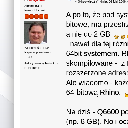
«
Odpowiedź #4 dnia:
09 Maj 2008, 
Administrator
Forum Ekspert
A po to, że pod sy
bitowe, ma przest
a nie do 2 GB
I nawet dla tej róż
Wiadomości: 1434
64bit systemem. Rh
Reputacja na forum:
+125/-1
skompilowane - z 
Autoryzowany Instruktor
Rhinoceros
rozszerzone adres
Ale wiadomo - każ
64-bitową Rhino.
Na dziś - Q6600 p
(np. 6 GB). No i o