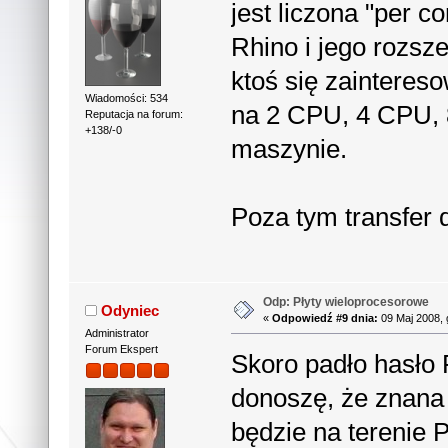
jest liczona "per 
Rhino i jego rozsz
ktoś się zaintere
Wiadomości: 534
na 2 CPU, 4 CPU, 
Reputacja na forum:
+138/-0
maszynie.
Poza tym transfer 
Odp: Płyty wieloprocesorowe
Odyniec
«
Odpowiedź #9 dnia:
09 Maj 2008, 
Administrator
Forum Ekspert
Skoro padło hasło
donoszę, że znana
będzie na terenie 