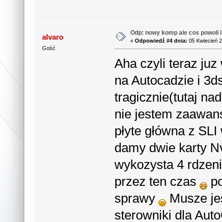
Odp: nowy komp ale cos powoli li
alvaro
«
Odpowiedź #4 dnia:
05 Kwiecień 2
Gość
Aha czyli teraz ju
na Autocadzie i 3d
tragicznie(tutaj na
nie jestem zaawan
płyte główna z SLI 
damy dwie karty N
wykozysta 4 rdzeni
przez ten czas
po
sprawy
Musze jes
sterowniki dla Aut