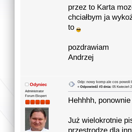
przez to Karta moze
chciałbym ja wyk
to
pozdrawiam
Andrzej
Odp: nowy komp ale cos powoli li
Odyniec
«
Odpowiedź #3 dnia:
05 Kwiecień 2
Administrator
Forum Ekspert
Hehhhh, ponownie p
Już wielokrotnie pi
przestrodze dla inn