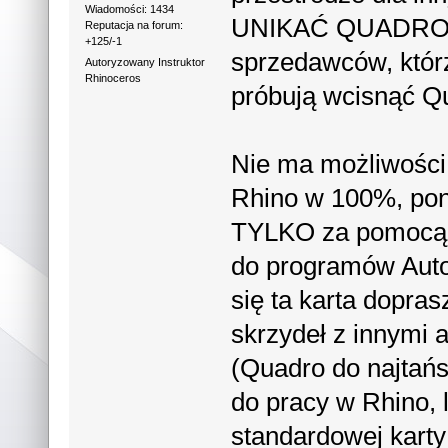
Wiadomości: 1434
UNIKAĆ QUADRO JA
Reputacja na forum:
+125/-1
sprzedawców, którz
Autoryzowany Instruktor
Rhinoceros
próbują wcisnąć Q
Nie ma możliwości
Rhino w 100%, poni
TYLKO za pomocą 
do programów Auto
się ta karta dopras
skrzydeł z innymi 
(Quadro do najtań
do pracy w Rhino, 
standardowej karty