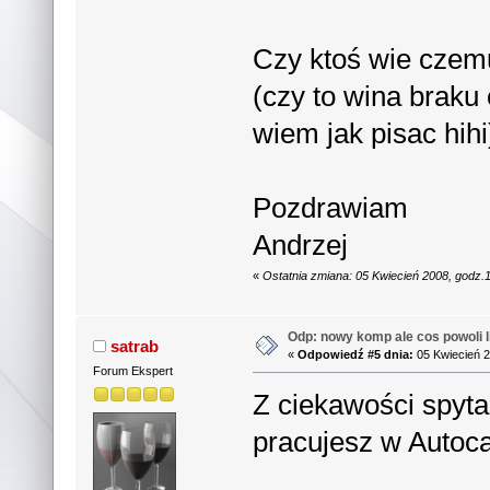
Czy ktoś wie czemu
(czy to wina braku
wiem jak pisac hihi
Pozdrawiam
Andrzej
«
Ostatnia zmiana: 05 Kwiecień 2008, godz.
Odp: nowy komp ale cos powoli li
satrab
«
Odpowiedź #5 dnia:
05 Kwiecień 2
Forum Ekspert
Z ciekawości spyt
pracujesz w Autoc