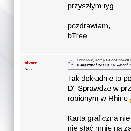
przyszłym tyg.
pozdrawiam,
bTree
Odp: nowy komp ale cos powoli li
alvaro
«
Odpowiedź #2 dnia:
05 Kwiecień 2
Gość
Tak dokładnie to p
D" Sprawdze w przy
robionym w Rhino
Karta graficzna ni
nie stać mnie na 