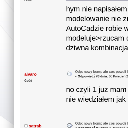
Gość
hym nie napisałem 
modelowanie nie z
AutoCadzie robie w
modeluje>rzucam d
dziwna kombinacja 
Odp: nowy komp ale cos powoli li
alvaro
«
Odpowiedź #8 dnia:
05 Kwiecień 2
Gość
no czyli 1 juz ma
nie wiedziałem ja
Odp: nowy komp ale cos powoli li
satrab
«
Odpowiedź #9 dnia:
05 Kwiecień 2