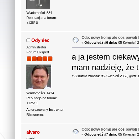
Wiadomości: 534
Reputacja na forum:
+138/-0
Odp: nowy komp ale cos powoli li
Odyniec
«
Odpowiedź #6 dnia:
05 Kwiecień 2
Administrator
Forum Ekspert
a ja jestem ciekawy
mam nadzieję, że to
«
Ostatnia zmiana: 05 Kwiecień 2008, godz.
Wiadomości: 1434
Reputacja na forum:
+125/-1
Autoryzowany Instruktor
Rhinoceros
Odp: nowy komp ale cos powoli li
alvaro
«
Odpowiedź #7 dnia:
05 Kwiecień 2