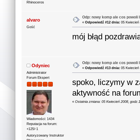
Rhinoceros
Odp: nowy komp ale cos powoli li
alvaro
«
Odpowiedź #12 dnia:
05 Kwiecień 
Gość
mój błąd pozdraw
Odp: nowy komp ale cos powoli li
Odyniec
«
Odpowiedź #13 dnia:
05 Kwiecień 
Administrator
Forum Ekspert
spoko, liczymy w z
aktywność na for
«
Ostatnia zmiana: 05 Kwiecień 2008, godz.
Wiadomości: 1434
Reputacja na forum:
+125/-1
Autoryzowany Instruktor