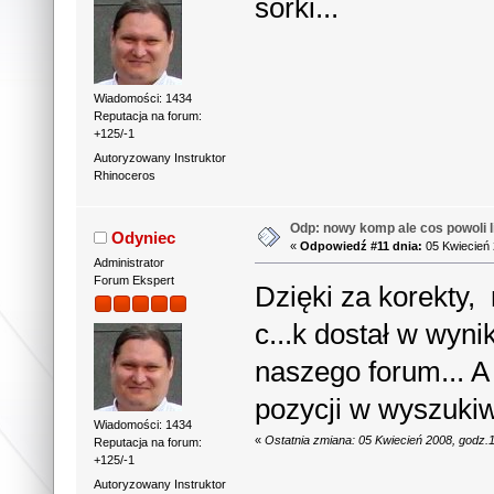
sorki...
Wiadomości: 1434
Reputacja na forum:
+125/-1
Autoryzowany Instruktor
Rhinoceros
Odp: nowy komp ale cos powoli li
Odyniec
«
Odpowiedź #11 dnia:
05 Kwiecień 
Administrator
Forum Ekspert
Dzięki za korekty, 
c...k dostał w wyn
naszego forum... A
pozycji w wyszuki
Wiadomości: 1434
«
Ostatnia zmiana: 05 Kwiecień 2008, godz.
Reputacja na forum:
+125/-1
Autoryzowany Instruktor