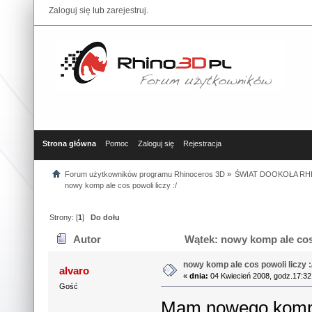
Zaloguj się
lub
zarejestruj
.
Strona główna
Pomoc
Zaloguj się
Rejestracja
Forum użytkowników programu Rhinoceros 3D
»
ŚWIAT DOOKOŁA RHI
nowy komp ale cos powoli liczy :/
Strony: [
1
]
Do dołu
Autor
Wątek: nowy komp ale cos 
nowy komp ale cos powoli liczy :
alvaro
«
dnia:
04 Kwiecień 2008, godz.17:32
Gość
Mam nowego kompa(