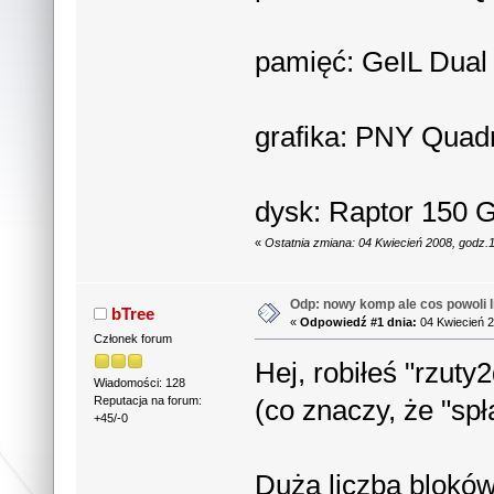
pamięć: GeIL Dua
grafika: PNY Qua
dysk: Raptor 150
«
Ostatnia zmiana: 04 Kwiecień 2008, godz.
Odp: nowy komp ale cos powoli li
bTree
«
Odpowiedź #1 dnia:
04 Kwiecień 2
Członek forum
Hej, robiłeś "rzuty2
Wiadomości: 128
(co znaczy, że "sp
Reputacja na forum:
+45/-0
Duża liczba bloków