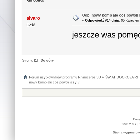
Rhinoceros
Odp: nowy komp ale cos powoli li
alvaro
«
Odpowiedź #14 dnia:
05 Kwiecień 
Gość
jeszcze was pomę
Strony: [
1
]
Do góry
Forum użytkowników programu Rhinoceros 3D
»
ŚWIAT DOOKOŁA RHI
nowy komp ale cos powoli liczy :/
Desi
SMF 2.0.9
|
Strona wygenerowa