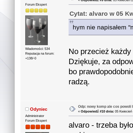
Forum Ekspert
Cytat: alvaro w 05 K
hym nie napisałem "
No przecież każdy 
Wiadomości: 534
Reputacja na forum:
+138/-0
Dziękuje, za odpowi
bo prawdopodobnie 
radzą.
Odp: nowy komp ale cos powoli li
Odyniec
«
Odpowiedź #10 dnia:
05 Kwiecień 
Administrator
Forum Ekspert
alvaro - trzeba był