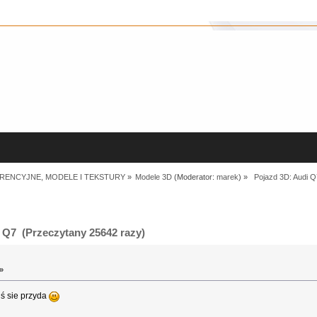
RENCYJNE, MODELE I TEKSTURY
»
Modele 3D
(Moderator:
marek
) »
 Pojazd 3D: Audi Q
 Q7 (Przeczytany 25642 razy)
»
ś sie przyda