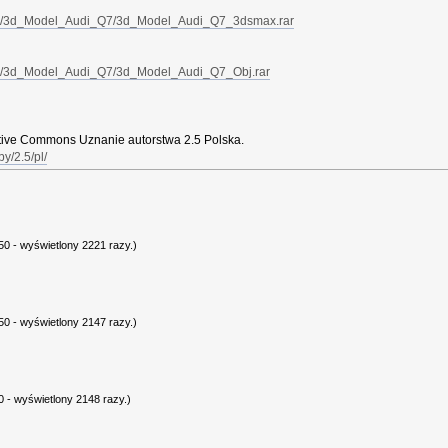
oad/3d_Model_Audi_Q7/3d_Model_Audi_Q7_3dsmax.rar
ad/3d_Model_Audi_Q7/3d_Model_Audi_Q7_Obj.rar
eative Commons Uznanie autorstwa 2.5 Polska.
y/2.5/pl/
0 - wyświetlony 2221 razy.)
0 - wyświetlony 2147 razy.)
 - wyświetlony 2148 razy.)