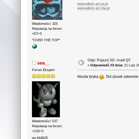
www.wiktor-art.za.pl
www.wiktor-art.cba.pl
Wiadomości: 325
Reputacja na forum:
+57/-0
"OVER THE TOP"
Odp: Pojazd 3D: Audi Q7
sea__
«
Odpowiedź #3 dnia:
21 Luty 2
Forum Ekspert
Niezła bryka
. Też plusik odemnie
Wiadomości: 537
Reputacja na forum:
+132/-0
gg 444625