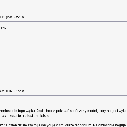
008, godz.23:29 »
ęki.
008, godz.07:58 »
zeniesienie tego wątku. Jeśli chcesz pokazać skończony model, który nie jest wyko
max, akurat to nie jest to miejsce.
 na dzień dzisiejszy to ja decyduję o strukturze tego forum. Natomiast nie neguję 