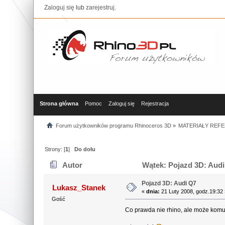
Zaloguj się
lub
zarejestruj
.
Strona główna
Pomoc
Zaloguj się
Rejestracja
Forum użytkowników programu Rhinoceros 3D
»
MATERIAŁY REFE
Strony: [
1
]
Do dołu
Autor
Wątek: Pojazd 3D: Audi
Pojazd 3D: Audi Q7
Lukasz_Stanek
«
dnia:
21 Luty 2008, godz.19:32 
Gość
Co prawda nie rhino, ale może komu