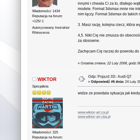
innymi i chwała Ci za to, dlatego w
modele. Format 3dsmax mnie nie inte
Wiadomości: 1434
nim łączy. Format 3dsmax do takich r
Reputacja na forum:
+125/-1
3. Masz rację, kolejna rzecz, która
Autoryzowany Instruktor
Rhinoceros
4,5. Nikt Cię nie zmusza do obecno
za stosowne.
Zachęcam Cię raczej do powrotu do
«
Ostatnia zmiana: 22 Luty 2008, godz.
Odp: Pojazd 3D: Audi Q7
WIKTOR
«
Odpowiedź #6 dnia:
24 Luty 2
Specjalista
widze ze powstala sytuacja jak kied
www.wiktor-art.za.pl
www.wiktor-art.cba.pl
Wiadomości: 325
Reputacja na forum: