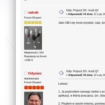
Odp: Pojazd 3D: Audi Q7
satrab
«
Odpowiedź #4 dnia:
21 Luty 2
Forum Ekspert
Jako OBJ się może przydać, najz, dzi
Wiadomości: 534
Reputacja na forum:
+138/-0
Odp: Pojazd 3D: Audi Q7
Odyniec
«
Odpowiedź #5 dnia:
22 Luty 2
Administrator
Forum Ekspert
Łukasz:
1. Ja poprosiłem samego siebie o pr
aplikacji, w której pracujesz, tzn. 3ds
2. Pisałem w swoim imieniu, ponieważ