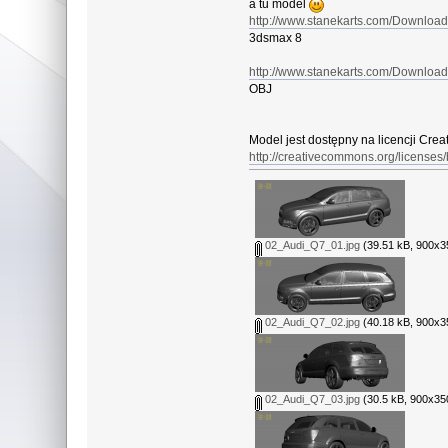
a tu model
http://www.stanekarts.com/Downl
3dsmax 8
http://www.stanekarts.com/Downlo
OBJ
Model jest dostępny na licencji Cr
http://creativecommons.org/licenses/b
02_Audi_Q7_01.jpg
(39.51 kB, 900x35
02_Audi_Q7_02.jpg
(40.18 kB, 900x35
02_Audi_Q7_03.jpg
(30.5 kB, 900x350