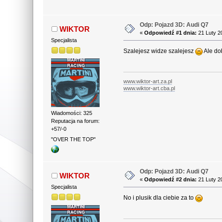
Odp: Pojazd 3D: Audi Q7
WIKTOR
«
Odpowiedź #1 dnia:
21 Luty 2
Specjalista
Szalejesz widze szalejesz
Ale do
www.wiktor-art.za.pl
www.wiktor-art.cba.pl
Wiadomości: 325
Reputacja na forum:
+57/-0
"OVER THE TOP"
Odp: Pojazd 3D: Audi Q7
WIKTOR
«
Odpowiedź #2 dnia:
21 Luty 2
Specjalista
No i plusik dla ciebie za to