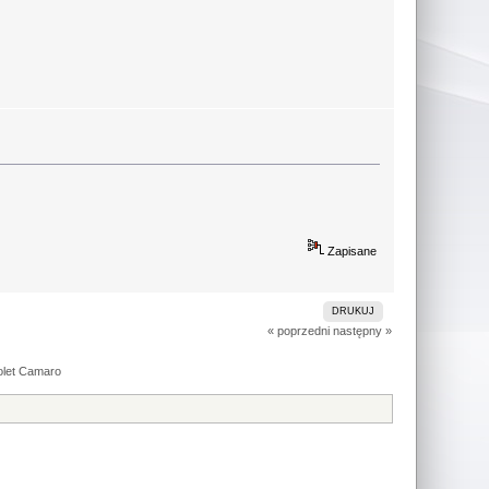
Zapisane
DRUKUJ
« poprzedni
następny »
olet Camaro