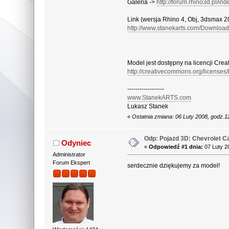
Galeria ->
http://forum.rhino3d.pl/in
Link (wersja Rhino 4, Obj, 3dsmax 2
http://www.stanekarts.com/Downlo
Model jest dostępny na licencji Cr
http://creativecommons.org/licenses/b
------------------
www.StanekARTS.com
Lukasz Stanek
«
Ostatnia zmiana: 06 Luty 2008, godz.
Odp: Pojazd 3D: Chevrolet 
Odyniec
«
Odpowiedź #1 dnia:
07 Luty 2
Administrator
Forum Ekspert
serdecznie dziękujemy za model!