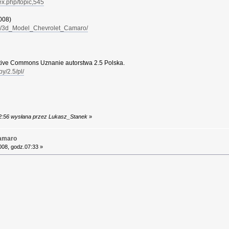
dex.php/topic,545
008)
ad/3d_Model_Chevrolet_Camaro/
eative Commons Uznanie autorstwa 2.5 Polska.
y/2.5/pl/
12:56 wysłana przez Lukasz_Stanek
»
Camaro
008, godz.07:33 »