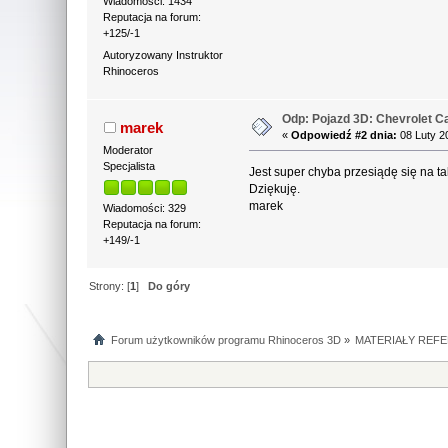
Wiadomości: 1434
Reputacja na forum:
+125/-1
Autoryzowany Instruktor
Rhinoceros
Odp: Pojazd 3D: Chevrolet 
marek
«
Odpowiedź #2 dnia:
08 Luty 2
Moderator
Specjalista
Jest super chyba przesiądę się na ta
Dziękuję.
marek
Wiadomości: 329
Reputacja na forum:
+149/-1
Strony: [
1
]
Do góry
Forum użytkowników programu Rhinoceros 3D
»
MATERIAŁY REFE