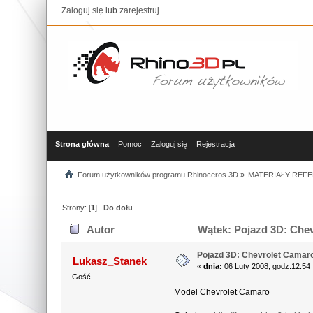
Zaloguj się
lub
zarejestruj
.
Strona główna
Pomoc
Zaloguj się
Rejestracja
Forum użytkowników programu Rhinoceros 3D
»
MATERIAŁY REFE
Strony: [
1
]
Do dołu
Autor
Wątek: Pojazd 3D: Chev
Pojazd 3D: Chevrolet Camar
Lukasz_Stanek
«
dnia:
06 Luty 2008, godz.12:54 
Gość
Model Chevrolet Camaro