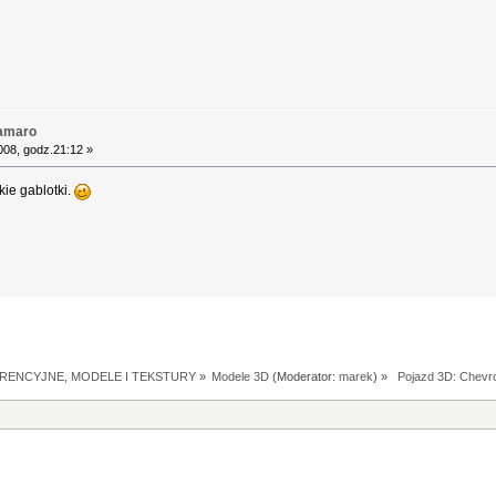
Camaro
008, godz.21:12 »
kie gablotki.
RENCYJNE, MODELE I TEKSTURY
»
Modele 3D
(Moderator:
marek
) »
 Pojazd 3D: Chevr