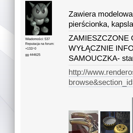
Zawiera modelowan
pierścionka, kapsl
ZAMIESZCZONE 
Wiadomości: 537
Reputacja na forum:
WYŁĄCZNIE INF
+132/-0
gg 444625
SAMOUCZKA- stano
http://www.rendero
browse&section_i