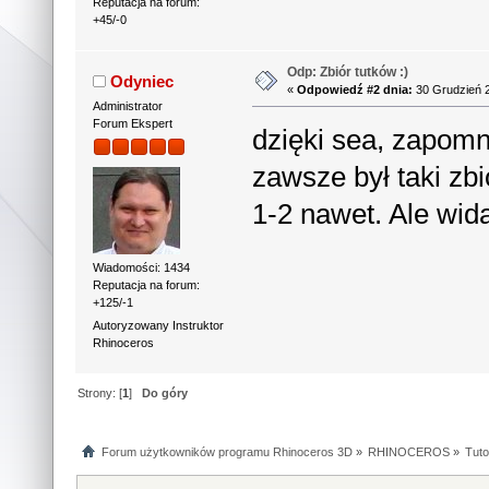
Reputacja na forum:
+45/-0
Odp: Zbiór tutków :)
Odyniec
«
Odpowiedź #2 dnia:
30 Grudzień 2
Administrator
Forum Ekspert
dzięki sea, zapomn
zawsze był taki zbi
1-2 nawet. Ale wida
Wiadomości: 1434
Reputacja na forum:
+125/-1
Autoryzowany Instruktor
Rhinoceros
Strony: [
1
]
Do góry
Forum użytkowników programu Rhinoceros 3D
»
RHINOCEROS
»
Tuto