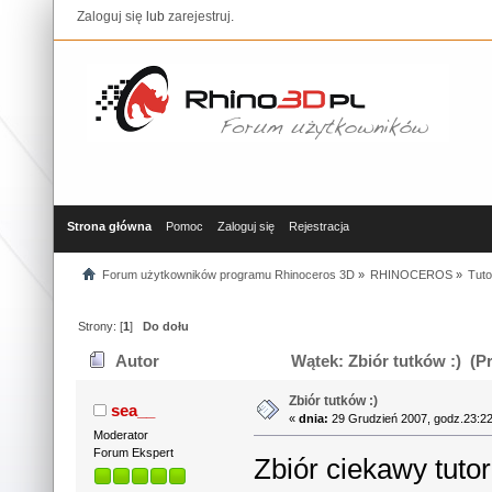
Zaloguj się
lub
zarejestruj
.
Strona główna
Pomoc
Zaloguj się
Rejestracja
Forum użytkowników programu Rhinoceros 3D
»
RHINOCEROS
»
Tuto
Strony: [
1
]
Do dołu
Autor
Wątek: Zbiór tutków :) (P
Zbiór tutków :)
sea__
«
dnia:
29 Grudzień 2007, godz.23:22
Moderator
Forum Ekspert
Zbiór ciekawy tutori