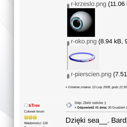
r-krzeslo.png
(11.06 
r-oko.png
(8.94 kB, 
r-pierscien.png
(7.51
«
Ostatnia zmiana: 15 Luty 2008, godz.21:5
Odp: Zbiór tutków :)
bTree
«
Odpowiedź #1 dnia:
30 Grudzień 2
Członek forum
Dzięki sea__. Bard
Wiadomości: 128