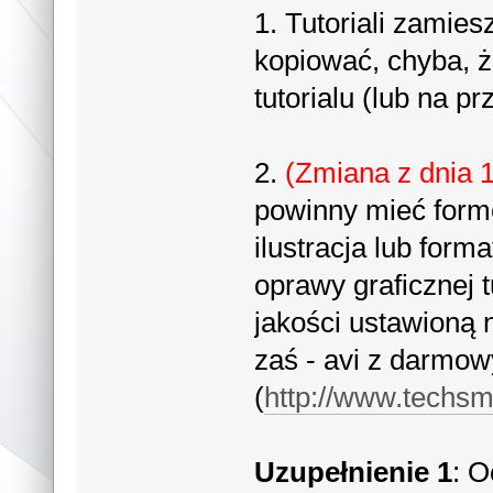
1. Tutoriali zamie
kopiować, chyba, ż
tutorialu (lub na p
2.
(Zmiana z dnia 
powinny mieć formę
ilustracja lub for
oprawy graficznej tu
jakości ustawioną 
zaś - avi z darmo
(
http://www.techs
Uzupełnienie 1
: O