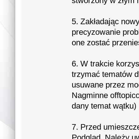
stworzony w złym m
5. Zakładając nowy
precyzowanie pro
one zostać przeni
6. W trakcie korzy
trzymać tematów dy
usuwane przez mod
Nagminne offtopic
dany temat wątku) 
7. Przed umieszcz
Podgląd. Należy u