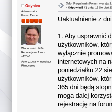
Odp: Regulamin Forum wersja 1
Odyniec
«
Odpowiedź #1 dnia:
16 Sierpień 2
Administrator
Forum Ekspert
Uaktualnienie z dn
1. Aby usprawnić d
użytkowników, któr
Wiadomości: 1434
wyłącznie promowa
Reputacja na forum:
+125/-1
internetowych na 
Autoryzowany Instruktor
Rhinoceros
poniedziałku 22 si
użytkowników, którz
365 dni będą stop
mogą dalej korzysta
rejestrację na for