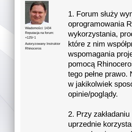
1. Forum służy wym
oprogramowania R
Wiadomości: 1434
wykorzystania, pr
Reputacja na forum:
+125/-1
które z nim współ
Autoryzowany Instruktor
Rhinoceros
wspomagania projek
pomocą Rhinoceros
tego pełne prawo. 
w jakikolwiek spo
opinie/poglądy.
2. Przy zakładani
uprzednie korzysta