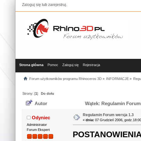
Zaloguj się
lub
zarejestruj
.
Strona główna
Pomoc
Zaloguj się
Rejestracja
Forum użytkowników programu Rhinoceros 3D
»
INFORMACJE
»
Regu
Strony: [
1
]
Do dołu
Autor
Wątek: Regulamin Forum w
Regulamin Forum wersja 1.3
Odyniec
«
dnia:
07 Grudzień 2006, godz.18:00
Administrator
Forum Ekspert
POSTANOWIENI