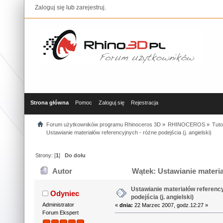
Zaloguj się
lub
zarejestruj
.
Strona główna
Pomoc
Zaloguj się
Rejestracja
Forum użytkowników programu Rhinoceros 3D
»
RHINOCEROS
»
Tuto
Ustawianie materiałów referencyjnych - różne podejścia (j. angielski)
Strony: [
1
]
Do dołu
Autor
Wątek: Ustawianie materiał
29583 razy)
Ustawianie materiałów referency
Odyniec
podejścia (j. angielski)
Administrator
«
dnia:
22 Marzec 2007, godz.12:27 »
Forum Ekspert