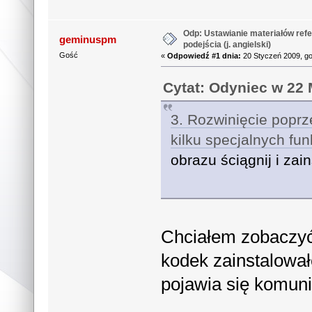
Odp: Ustawianie materiałów refe
geminuspm
podejścia (j. angielski)
Gość
«
Odpowiedź #1 dnia:
20 Styczeń 2009, go
Cytat: Odyniec w 22 
3. Rozwinięcie poprz
kilku specjalnych fun
obrazu ściągnij i zai
Chciałem zobaczyć f
kodek zainstalowa
pojawia się komun