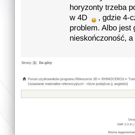
horyzonty trzeba p
w 4D
, gdzie 4-
problem. Albo jest 
nieskończoność, a
Strony: [
1
]
Do góry
Forum użytkowników programu Rhinoceros 3D
»
RHINOCEROS
»
Tuto
Ustawianie materiałów referencyjnych - różne podejścia (j. angielski)
Desi
SMF 2.0.9
|
Strona wygenerowa