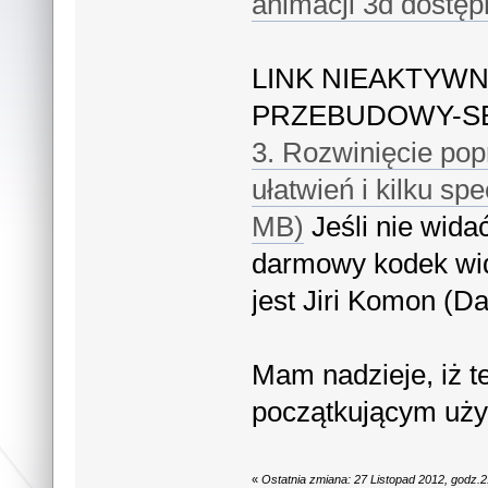
animacji 3d dostępn
LINK NIEAKTYW
PRZEBUDOWY-S
3. Rozwinięcie pop
ułatwień i kilku sp
MB)
Jeśli nie widać
darmowy kodek wid
jest Jiri Komon (Da
Mam nadzieje, iż t
początkującym uż
«
Ostatnia zmiana: 27 Listopad 2012, godz.