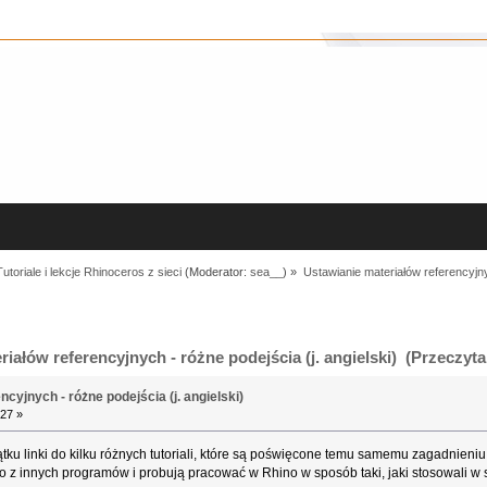
Tutoriale i lekcje Rhinoceros z sieci
(Moderator:
sea__
) »
Ustawianie materiałów referencyjnyc
iałów referencyjnych - różne podejścia (j. angielski) (Przeczyta
cyjnych - różne podejścia (j. angielski)
27 »
u linki do kilku różnych tutoriali, które są poświęcone temu samemu zagadnieniu
 z innych programów i probują pracować w Rhino w sposób taki, jaki stosowali w 