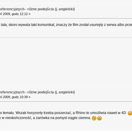
ferencyjnych - różne podejścia (j. angielski)
ń 2009, godz.12:12 »
 lata; skoro wywala taki komunikat, znaczy że film został usunięty z serwa albo prze
ferencyjnych - różne podejścia (j. angielski)
ń 2009, godz.10:39 »
o tematu. Wszak horyzonty trzeba poszerzać, a Rhino to umożliwia nawet w 4D
się w nieskończoność, a żarówka na pomysł ciągle ciemna.