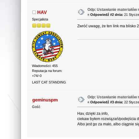
Odp: Ustawianie materiałów re
HAV
«
Odpowiedź #2 dnia:
21 Stycze
Specjalista
Zwróć uwagę, że ten link ma blisko 2
Wiadomości: 455
Reputacja na forum:
+74/-0
LAST CAT STANDING
Odp: Ustawianie materiałów re
geminuspm
«
Odpowiedź #3 dnia:
22 Stycze
Gość
Hav, dzięki za info,
ciekaw byłem rozwiązań/podejścia d
Albo jest go za mało, albo ciągnie 