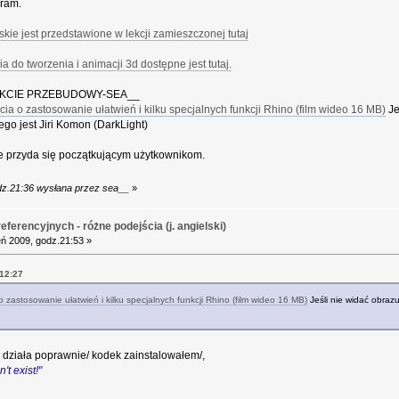
gram.
ie jest przedstawione w lekcji zamieszczonej tutaj
 do tworzenia i animacji 3d dostępne jest tutaj.
AKCIE PRZEBUDOWY-SEA__
ia o zastosowanie ułatwień i kilku specjalnych funkcji Rhino (film wideo 16 MB)
Je
ego jest Jiri Komon (DarkLight)
e przyda się początkującym użytkownikom.
odz.21:36 wysłana przez sea__
»
ferencyjnych - różne podejścia (j. angielski)
ń 2009, godz.21:53 »
.12:27
 zastosowanie ułatwień i kilku specjalnych funkcji Rhino (film wideo 16 MB)
Jeśli nie widać obrazu 
e działa poprawnie/ kodek zainstalowałem/,
't exist!"