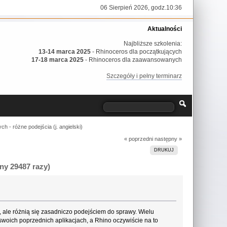
06 Sierpień 2026, godz.10:36
Aktualności
Najbliższe szkolenia:
13-14 marca 2025
- Rhinoceros dla początkujących
17-18 marca 2025
- Rhinoceros dla zaawansowanych
Szczegóły i pełny terminarz
h - różne podejścia (j. angielski)
« poprzedni
następny »
DRUKUJ
ny 29487 razy)
, ale różnią się zasadniczo podejściem do sprawy. Wielu
swoich poprzednich aplikacjach, a Rhino oczywiście na to