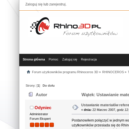
Zaloguj się
lub
zarejestruj
.
Strona główna
Pomoc
Zaloguj się
Rejestracja
Forum użytkowników programu Rhinoceros 3D
»
RHINOCEROS
»
Strony: [
1
]
Do dołu
Autor
Wątek: Ustawianie mater
Ustawianie materiałów referen
Odyniec
«
dnia:
22 Marzec 2007, godz.12:
Administrator
Forum Ekspert
Postanowiłem połączyć w jednym wątk
użytkowników przesiada się do Rhino