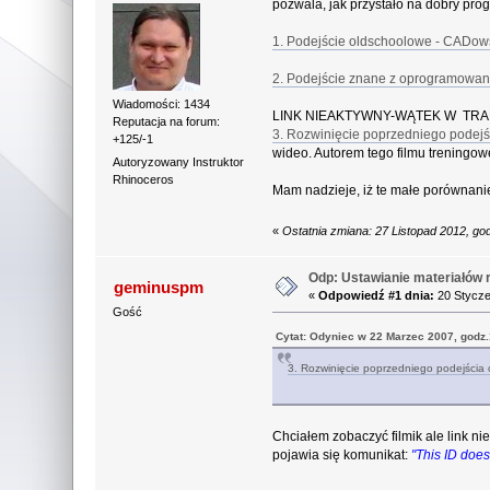
pozwala, jak przystało na dobry pro
1. Podejście oldschoolowe - CADowsk
2. Podejście znane z oprogramowania
Wiadomości: 1434
LINK NIEAKTYWNY-WĄTEK W TR
Reputacja na forum:
3. Rozwinięcie poprzedniego podejśc
+125/-1
wideo. Autorem tego filmu treningow
Autoryzowany Instruktor
Rhinoceros
Mam nadzieje, iż te małe porównani
«
Ostatnia zmiana: 27 Listopad 2012, g
Odp: Ustawianie materiałów re
geminuspm
«
Odpowiedź #1 dnia:
20 Stycze
Gość
Cytat: Odyniec w 22 Marzec 2007, godz
3. Rozwinięcie poprzedniego podejścia o
Chciałem zobaczyć filmik ale link ni
pojawia się komunikat:
"This ID doesn