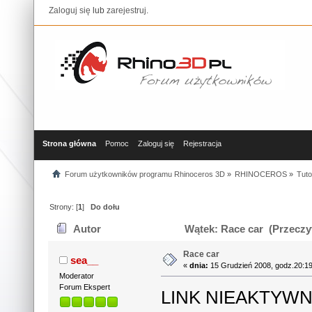
Zaloguj się
lub
zarejestruj
.
Strona główna
Pomoc
Zaloguj się
Rejestracja
Forum użytkowników programu Rhinoceros 3D
»
RHINOCEROS
»
Tuto
Strony: [
1
]
Do dołu
Autor
Wątek: Race car (Przeczyt
Race car
sea__
«
dnia:
15 Grudzień 2008, godz.20:19
Moderator
Forum Ekspert
LINK NIEAKTYW