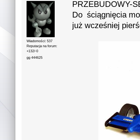
PRZEBUDOWY-S
Do ściągnięcia mo
już wcześniej pie
Wiadomości: 537
Reputacja na forum:
+132/-0
gg 444625