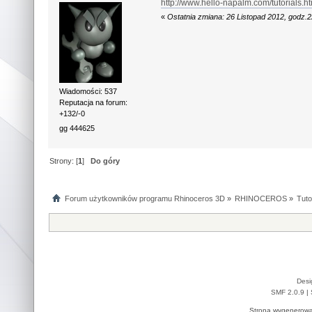
http://www.hello-napalm.com/tutorials.h
«
Ostatnia zmiana: 26 Listopad 2012, godz.
Wiadomości: 537
Reputacja na forum:
+132/-0
gg 444625
Strony: [
1
]
Do góry
Forum użytkowników programu Rhinoceros 3D
»
RHINOCEROS
»
Tuto
Desi
SMF 2.0.9
|
Strona wygenerowa