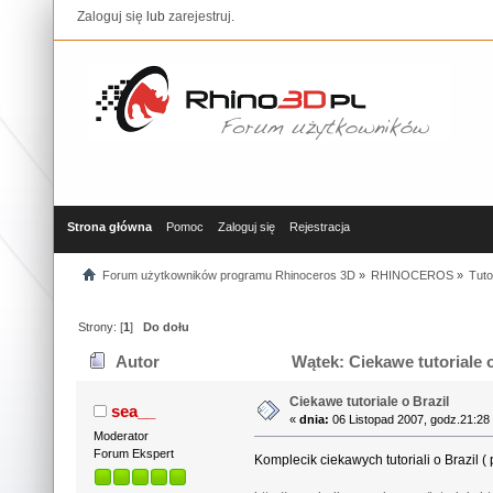
Zaloguj się
lub
zarejestruj
.
Strona główna
Pomoc
Zaloguj się
Rejestracja
Forum użytkowników programu Rhinoceros 3D
»
RHINOCEROS
»
Tuto
Strony: [
1
]
Do dołu
Autor
Wątek: Ciekawe tutoriale o
Ciekawe tutoriale o Brazil
sea__
«
dnia:
06 Listopad 2007, godz.21:28
Moderator
Forum Ekspert
Komplecik ciekawych tutoriali o Brazil 