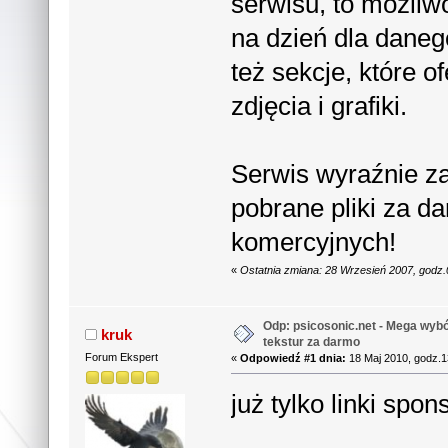
serwisu, to możli
na dzień dla dane
też sekcje, które 
zdjęcia i grafiki.
Serwis wyraźnie z
pobrane pliki za d
komercyjnych!
«
Ostatnia zmiana: 28 Wrzesień 2007, godz
Odp: psicosonic.net - Mega wyb
kruk
tekstur za darmo
Forum Ekspert
«
Odpowiedź #1 dnia:
18 Maj 2010, godz.1
już tylko linki spo