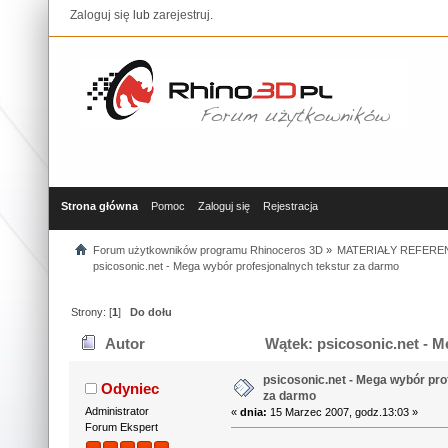
Zaloguj się
lub
zarejestruj
.
Strona główna
Pomoc
Zaloguj się
Rejestracja
Forum użytkowników programu Rhinoceros 3D
»
MATERIAŁY REFERE
psicosonic.net - Mega wybór profesjonalnych tekstur za darmo
Strony: [
1
]
Do dołu
Autor
Wątek: psicosonic.net - M
razy)
psicosonic.net - Mega wybór pro
Odyniec
za darmo
Administrator
«
dnia:
15 Marzec 2007, godz.13:03 »
Forum Ekspert