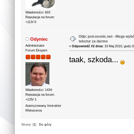
Wiadomości: 603
Reputacja na forum:
+113/-0
Odp: psicosonic.net - Mega wyb
Odyniec
tekstur za darmo
Administrator
«
Odpowiedź #2 dnia:
19 Maj 2010, godz.0
Forum Ekspert
taak, szkoda...
Wiadomości: 1434
Reputacja na forum:
+125/-1
Autoryzowany Instruktor
Rhinoceros
Strony: [
1
]
Do góry