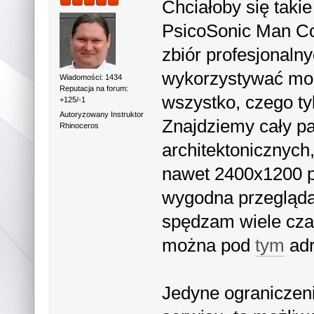
Chciałoby się takie
PsicoSonic Man Co
zbiór profesjonalny
wykorzystywać moż
Wiadomości: 1434
Reputacja na forum:
wszystko, czego tyl
+125/-1
Autoryzowany Instruktor
Znajdziemy cały pa
Rhinoceros
architektonicznych
nawet 2400x1200 pi
wygodna przegląda
spędzam wiele czas
można pod
tym
ad
Jedyne ograniczen