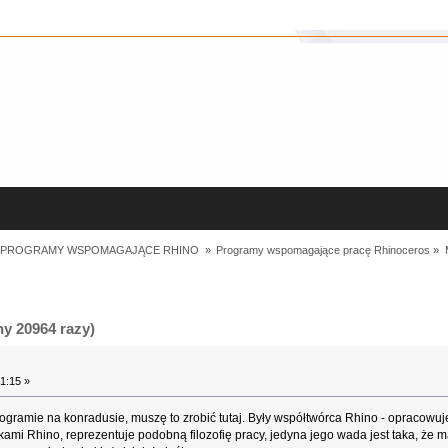
I PROGRAMY WSPOMAGAJĄCE RHINO 
»
Programy wspomagające pracę Rhinoceros
»
y 20964 razy)
1:15 »
gramie na konradusie, muszę to zrobić tutaj. Były współtwórca Rhino - opracowu
ikami Rhino, reprezentuje podobną filozofię pracy, jedyna jego wada jest taka, że m