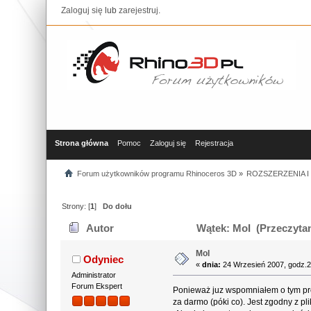
Zaloguj się
lub
zarejestruj
.
Strona główna
Pomoc
Zaloguj się
Rejestracja
Forum użytkowników programu Rhinoceros 3D
»
ROZSZERZENIA 
Strony: [
1
]
Do dołu
Autor
Wątek: MoI (Przeczytan
MoI
Odyniec
«
dnia:
24 Wrzesień 2007, godz.2
Administrator
Forum Ekspert
Ponieważ juz wspomniałem o tym pro
za darmo (póki co). Jest zgodny z pl