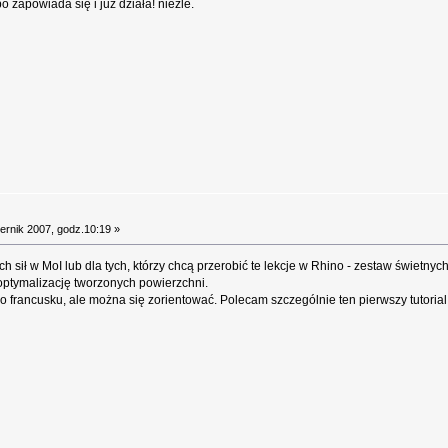
 zapowiada się i już działa! nieźle.
ernik 2007, godz.10:19 »
h sił w MoI lub dla tych, którzy chcą przerobić te lekcje w Rhino - zestaw świetnych
 optymalizację tworzonych powierzchni.
po francusku, ale można się zorientować. Polecam szczególnie ten pierwszy tutorial 