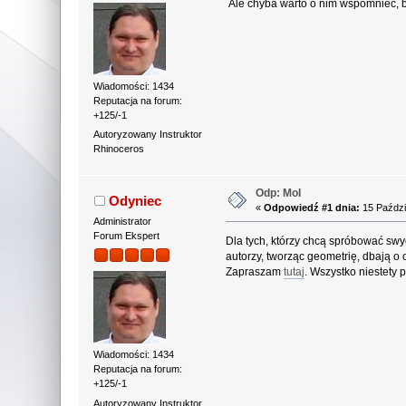
Ale chyba warto o nim wspomnieć, bo
Wiadomości: 1434
Reputacja na forum:
+125/-1
Autoryzowany Instruktor
Rhinoceros
Odp: MoI
Odyniec
«
Odpowiedź #1 dnia:
15 Paździ
Administrator
Forum Ekspert
Dla tych, którzy chcą spróbować swyc
autorzy, tworząc geometrię, dbają o
Zapraszam
tutaj
. Wszystko niestety 
Wiadomości: 1434
Reputacja na forum:
+125/-1
Autoryzowany Instruktor