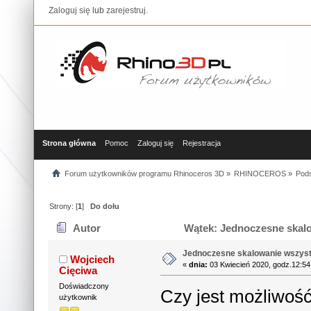
Zaloguj się
lub
zarejestruj
.
Strona główna
Pomoc
Zaloguj się
Rejestracja
Forum użytkowników programu Rhinoceros 3D
»
RHINOCEROS
»
Pods
Strony: [
1
]
Do dołu
Autor
Wątek: Jednoczesne skalow
Jednoczesne skalowanie wszystk
Wojciech
«
dnia:
03 Kwiecień 2020, godz.12:54
Cięciwa
Doświadczony
Czy jest możliwoś
użytkownik