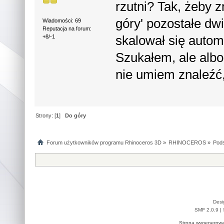
rzutni? Tak, żeby z
góry' pozostałe dwie
Wiadomości: 69
Reputacja na forum:
skalował się autom
+8/-1
Szukałem, ale albo
nie umiem znaleźć
Strony: [
1
]
Do góry
Forum użytkowników programu Rhinoceros 3D
»
RHINOCEROS
»
Pods
Desi
SMF 2.0.9
|
Strona wygenerowa