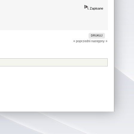
Zapisane
DRUKUJ
« poprzedni
następny »