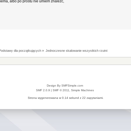
iema, albo po prostu nie umiem znaleźć,
Podstawy dla początkujących
»
Jednoczesne skalowanie wszystkich rzutni
Design By SMFSimple.com
SMF 2.0.9
|
SMF © 2011
,
Simple Machines
Strona wygenerowana w 0.14 sekund z 22 zapytaniami.