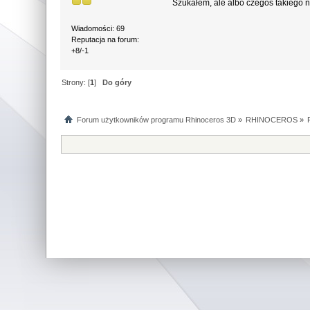
Szukałem, ale albo czegoś takiego n
Wiadomości: 69
Reputacja na forum:
+8/-1
Strony: [
1
]
Do góry
Forum użytkowników programu Rhinoceros 3D
»
RHINOCEROS
»