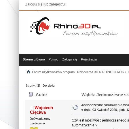
Zaloguj się
lub
zarejestruj
.
Strona główna
Pomoc
Zaloguj się
Rejestracja
Forum użytkowników programu Rhinoceros 3D
»
RHINOCEROS
»
Strony: [
1
]
Do dołu
Autor
Wątek: Jednoczesne ska
Jednoczesne skalowanie wszy
Wojciech
«
dnia:
03 Kwiecień 2020, godz.1
Cięciwa
Doświadczony
Czy jest możliwość jednoczesnego skal
użytkownik
automatycznie ?