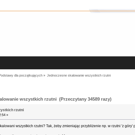
Podstawy dla początkujących
»
Jednoczesne skalowanie wszystkich rzutni
lowanie wszystkich rzutni (Przeczytany 34589 razy)
stkich rzutni
2:54 »
owani wszystkich rzutni? Tak, żeby zmieniając przybliżenie np. w rzutni 'z góry' poz