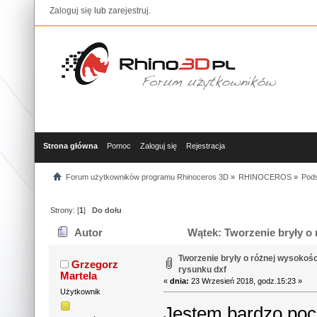
Zaloguj się
lub
zarejestruj
.
Strona główna
Pomoc
Zaloguj się
Rejestracja
Forum użytkowników programu Rhinoceros 3D
»
RHINOCEROS
»
Pods
Strony: [
1
]
Do dołu
Autor
Wątek: Tworzenie bryły o 
razy)
Tworzenie bryły o różnej wysokośc
Grzegorz
rysunku dxf
Martela
«
dnia:
23 Wrzesień 2018, godz.15:23 »
Użytkownik
Jestem bardzo poc