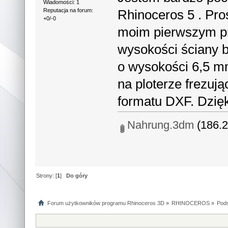
Wiadomości: 1
Rhinoceros 5 . Pro
Reputacja na forum:
+0/-0
moim pierwszym p
wysokości ściany 
o wysokości 6,5 
na ploterze frezują
formatu DXF. Dzię
Nahrung.3dm
(186.2
Strony: [
1
]
Do góry
Forum użytkowników programu Rhinoceros 3D
»
RHINOCEROS
»
Pods