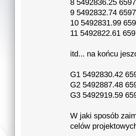
8 5492836.25 6597
9 5492832.74 6597
10 5492831.99 659
11 5492822.61 659
itd... na końcu jes
G1 5492830.42 65
G2 5492887.48 65
G3 5492919.59 65
W jaki sposób zai
celów projektowyc