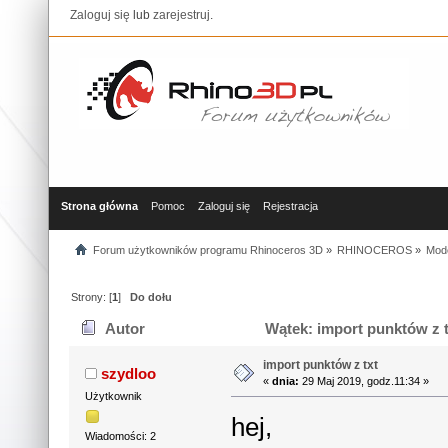
Zaloguj się
lub
zarejestruj
.
Strona główna
Pomoc
Zaloguj się
Rejestracja
Forum użytkowników programu Rhinoceros 3D
»
RHINOCEROS
»
Mod
Strony: [
1
]
Do dołu
Autor
Wątek: import punktów z t
import punktów z txt
szydloo
«
dnia:
29 Maj 2019, godz.11:34 »
Użytkownik
hej,
Wiadomości: 2