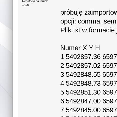
Reputacja na forum:
+0/-0
próbuję zaimporto
opcji: comma, semic
Plik txt w formacie 
Numer X Y H
1 5492857.36 6597
2 5492857.02 6597
3 5492848.55 6597
4 5492848.73 6597
5 5492851.30 6597
6 5492847.00 6597
7 5492845.00 6597