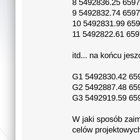
8 5492836.25 6597
9 5492832.74 6597
10 5492831.99 659
11 5492822.61 659
itd... na końcu jes
G1 5492830.42 65
G2 5492887.48 65
G3 5492919.59 65
W jaki sposób zai
celów projektowyc