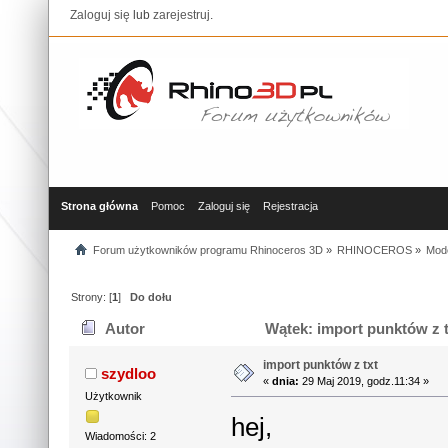
Zaloguj się
lub
zarejestruj
.
Strona główna
Pomoc
Zaloguj się
Rejestracja
Forum użytkowników programu Rhinoceros 3D
»
RHINOCEROS
»
Mod
Strony: [
1
]
Do dołu
Autor
Wątek: import punktów z t
import punktów z txt
szydloo
«
dnia:
29 Maj 2019, godz.11:34 »
Użytkownik
hej,
Wiadomości: 2