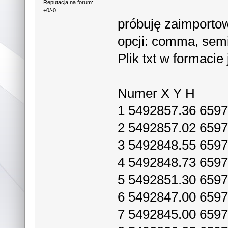
Reputacja na forum:
+0/-0
próbuję zaimporto
opcji: comma, semic
Plik txt w formacie 
Numer X Y H
1 5492857.36 6597
2 5492857.02 6597
3 5492848.55 6597
4 5492848.73 6597
5 5492851.30 6597
6 5492847.00 6597
7 5492845.00 6597