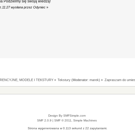
a Podzielmy się swoją wiedzą!
z.11:27 wysłana przez Odyniec
»
RENCYJNE, MODELE I TEKSTURY
»
Tekstury
(Moderator:
marek
) »
Zapraszam do umiesz
Design By SMFSimple.com
SMF 2.0.9
|
SMF © 2011
,
Simple Machines
Strona wygenerowana w 0.113 sekund z 22 zapytaniami.