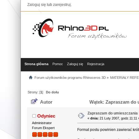
Zaloguj się
lub
zarejestruj
.
Strona główna
Pomoc
Zaloguj się
Rejestracja
Forum użytkowników programu Rhinoceros 3D
»
MATERIAŁY REFE
Strony: [
1
]
Do dołu
Autor
Wątek: Zapraszam do u
Zapraszam do umieszczania l
Odyniec
«
dnia:
21 Luty 2007, godz.11:11 
Administrator
Forum Ekspert
Format postu powinien zawierać krótk