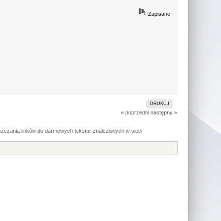
Zapisane
DRUKUJ
« poprzedni
następny »
czania linków do darmowych tekstur znalezionych w sieci