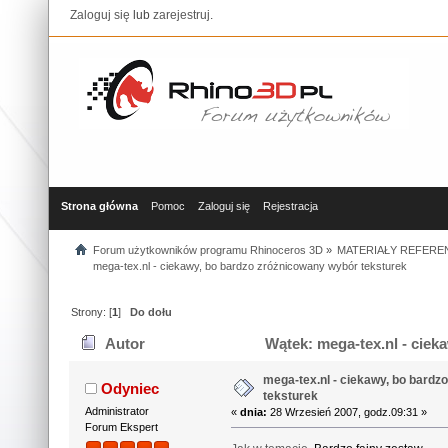
Zaloguj się
lub
zarejestruj
.
Strona główna
Pomoc
Zaloguj się
Rejestracja
Forum użytkowników programu Rhinoceros 3D
»
MATERIAŁY REFERE
mega-tex.nl - ciekawy, bo bardzo zróżnicowany wybór teksturek
Strony: [
1
]
Do dołu
Autor
Wątek: mega-tex.nl - ciek
23203 razy)
mega-tex.nl - ciekawy, bo bard
Odyniec
teksturek
Administrator
«
dnia:
28 Wrzesień 2007, godz.09:31 »
Forum Ekspert