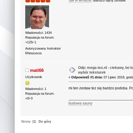
Jak w temacie
. Bardzo fajny zestaw.
Wiadomości: 1434
Reputacja na forum:
+125/-1
Autoryzowany Instruktor
Rhinoceros
Odp: mega-tex.nl - ciekawy, bo 
mati66
wybór teksturek
Użytkownik
«
Odpowiedź #1 dnia:
07 Lipiec 2018, godz
mi ten zestaw tez się bardzo podoba. Po
Wiadomości: 1
Reputacja na forum:
______________________________
+0/-0
budowa sauny
Strony: [
1
]
Do góry