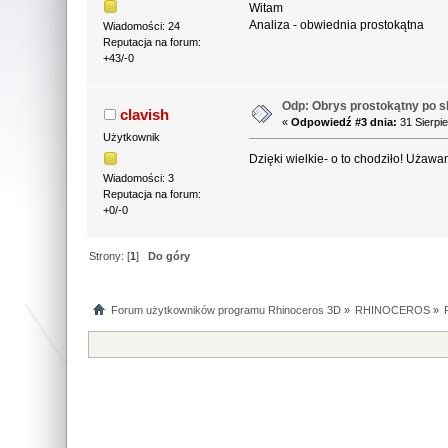
Witam
Analiza - obwiednia prostokątna
Wiadomości: 24
Reputacja na forum:
+43/-0
Odp: Obrys prostokątny po sk
clavish
«
Odpowiedź #3 dnia:
31 Sierpie
Użytkownik
Dzięki wielkie- o to chodziło! Uża
Wiadomości: 3
Reputacja na forum:
+0/-0
Strony: [
1
]
Do góry
Forum użytkowników programu Rhinoceros 3D
»
RHINOCEROS
»