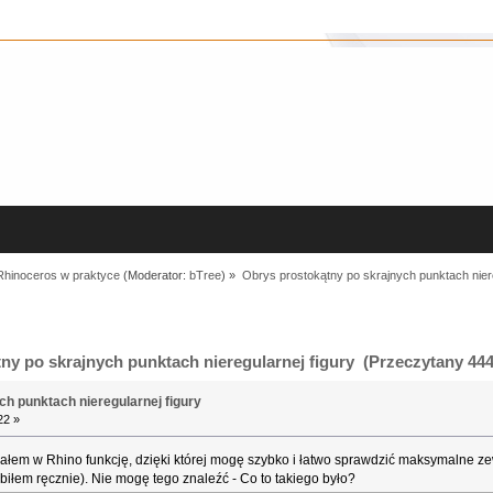
Rhinoceros w praktyce
(Moderator:
bTree
) »
Obrys prostokątny po skrajnych punktach niere
y po skrajnych punktach nieregularnej figury (Przeczytany 444
h punktach nieregularnej figury
22 »
iałem w Rhino funkcję, dzięki której mogę szybko i łatwo sprawdzić maksymalne zew
robiłem ręcznie). Nie mogę tego znaleźć - Co to takiego było?