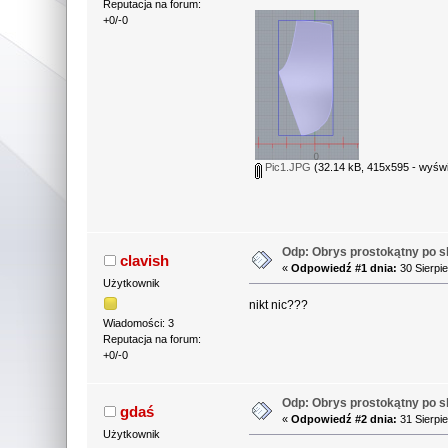
Reputacja na forum:
+0/-0
Pic1.JPG
(32.14 kB, 415x595 - wyświ
Odp: Obrys prostokątny po sk
clavish
«
Odpowiedź #1 dnia:
30 Sierpie
Użytkownik
nikt nic???
Wiadomości: 3
Reputacja na forum:
+0/-0
Odp: Obrys prostokątny po sk
gdaś
«
Odpowiedź #2 dnia:
31 Sierpie
Użytkownik