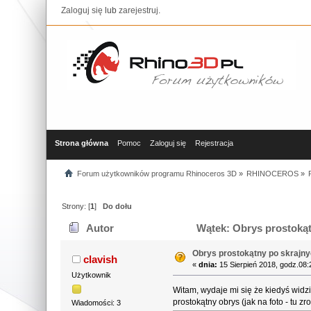
Zaloguj się
lub
zarejestruj
.
Strona główna
Pomoc
Zaloguj się
Rejestracja
Forum użytkowników programu Rhinoceros 3D
»
RHINOCEROS
»
Strony: [
1
]
Do dołu
Autor
Wątek: Obrys prostokątn
Obrys prostokątny po skrajnyc
clavish
«
dnia:
15 Sierpień 2018, godz.08:
Użytkownik
Witam, wydaje mi się że kiedyś widz
prostokątny obrys (jak na foto - tu z
Wiadomości: 3