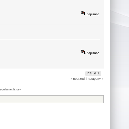
Zapisane
Zapisane
DRUKUJ
« poprzedni
następny »
gularnej figury