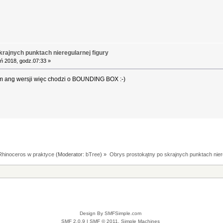
rajnych punktach nieregularnej figury
ń 2018, godz.07:33 »
wam ang wersji więc chodzi o BOUNDING BOX :-)
Rhinoceros w praktyce
(Moderator:
bTree
) »
Obrys prostokątny po skrajnych punktach niere
Design By SMFSimple.com
SMF 2.0.9
|
SMF © 2011
,
Simple Machines