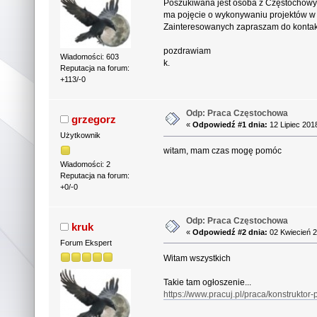
Poszukiwana jest osoba z Częstochowy l
ma pojęcie o wykonywaniu projektów w m
Zainteresowanych zapraszam do kontak
pozdrawiam
Wiadomości: 603
k.
Reputacja na forum:
+113/-0
Odp: Praca Częstochowa
grzegorz
«
Odpowiedź #1 dnia:
12 Lipiec 201
Użytkownik
witam, mam czas mogę pomóc
Wiadomości: 2
Reputacja na forum:
+0/-0
Odp: Praca Częstochowa
kruk
«
Odpowiedź #2 dnia:
02 Kwiecień 2
Forum Ekspert
Witam wszystkich
Takie tam ogłoszenie...
https://www.pracuj.pl/praca/konstrukto