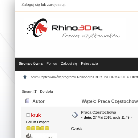
Zaloguj się
lub
zarejestruj
.
Strona główna
Pomoc
Zaloguj się
Rejestracja
Forum użytkowników programu Rhinoceros 3D
»
INFORMACJE
»
Ofer
Strony: [
1
]
Do dołu
Autor
Wątek: Praca Częstochowa
Praca Częstochowa
kruk
«
dnia:
27 Maj 2018, godz.11:49 »
Forum Ekspert
Cześć