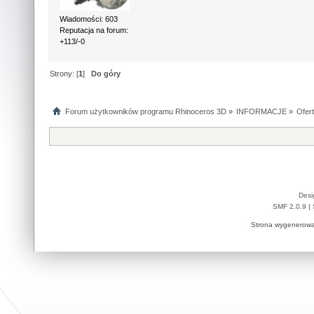
Wiadomości: 603
Reputacja na forum:
+113/-0
Strony: [
1
]
Do góry
Forum użytkowników programu Rhinoceros 3D
»
INFORMACJE
»
Ofer
Desi
SMF 2.0.9
|
Strona wygenerowa