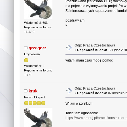
Poszukiwana jest osoba z Częstochowy l
ma pojęcie o wykonywaniu projektów w m
Zainteresowanych zapraszam do kontak
pozdrawiam
Wiadomości: 603
k.
Reputacja na forum:
+113/-0
Odp: Praca Częstochowa
grzegorz
«
Odpowiedź #1 dnia:
12 Lipiec 201
Użytkownik
witam, mam czas mogę pomóc
Wiadomości: 2
Reputacja na forum:
+0/-0
Odp: Praca Częstochowa
kruk
«
Odpowiedź #2 dnia:
02 Kwiecień 2
Forum Ekspert
Witam wszystkich
Takie tam ogłoszenie...
https://www.pracuj.pl/praca/konstrukto