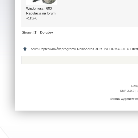
Wiadomości: 603
Reputacja na forum:
+113/-0
Strony: [
1
]
Do góry
Forum użytkowników programu Rhinoceros 3D
»
INFORMACJE
»
Ofer
Desi
SMF 2.0.9
|
Strona wygenerowa