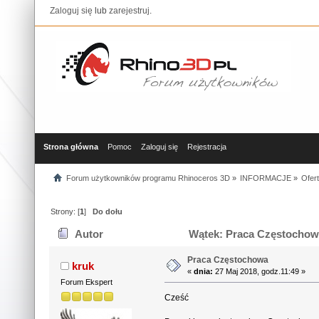
Zaloguj się
lub
zarejestruj
.
Strona główna
Pomoc
Zaloguj się
Rejestracja
Forum użytkowników programu Rhinoceros 3D
»
INFORMACJE
»
Ofer
Strony: [
1
]
Do dołu
Autor
Wątek: Praca Częstochowa
Praca Częstochowa
kruk
«
dnia:
27 Maj 2018, godz.11:49 »
Forum Ekspert
Cześć