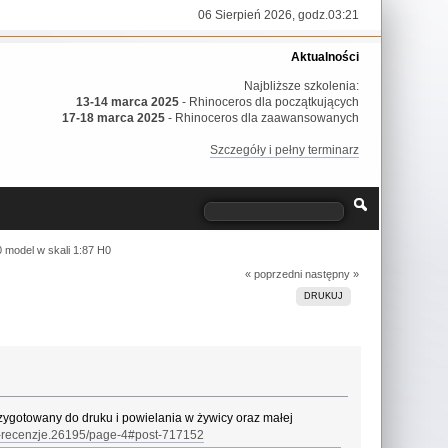
06 Sierpień 2026, godz.03:21
Aktualności
Najbliższe szkolenia:
13-14 marca 2025
- Rhinoceros dla początkujących
17-18 marca 2025
- Rhinoceros dla zaawansowanych
Szczegóły i pełny terminarz
model w skali 1:87 H0
« poprzedni
następny »
DRUKUJ
rzygotowany do druku i powielania w żywicy oraz małej
zi-recenzje.26195/page-4#post-717152