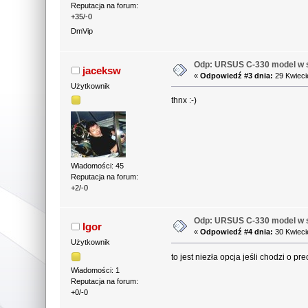
Reputacja na forum:
+35/-0
DmVip
Odp: URSUS C-330 model w s
jaceksw
«
Odpowiedź #3 dnia:
29 Kwieci
Użytkownik
thnx :-)
Wiadomości: 45
Reputacja na forum:
+2/-0
Odp: URSUS C-330 model w s
Igor
«
Odpowiedź #4 dnia:
30 Kwieci
Użytkownik
to jest niezła opcja jeśli chodzi o pr
Wiadomości: 1
Reputacja na forum:
+0/-0