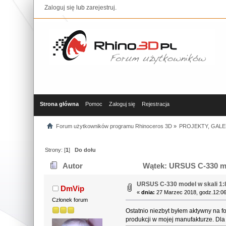
Zaloguj się
lub
zarejestruj
.
Strona główna
Pomoc
Zaloguj się
Rejestracja
Forum użytkowników programu Rhinoceros 3D
»
PROJEKTY, GALE
Strony: [
1
]
Do dołu
Autor
Wątek: URSUS C-330 mod
URSUS C-330 model w skali 1:
DmVip
«
dnia:
27 Marzec 2018, godz.12:06
Członek forum
Ostatnio niezbyt byłem aktywny na f
produkcji w mojej manufakturze. Dl