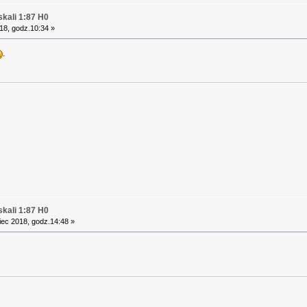
kali 1:87 H0
18, godz.10:34 »
.
kali 1:87 H0
ec 2018, godz.14:48 »