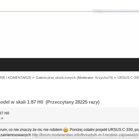
RIE I KOMENTARZE
»
Galeria prac ukończonych
(Moderator:
Krzychu74
) »
URSUS C-330 
el w skali 1:87 H0 (Przeczytany 28225 razy)
87 H0
 »
orum, co nie znaczy że nic nie robiłem
. Poniżej ostatni projekt URSUS C-330, p
a zainteresowanych
http://forum.modelarstwo.info/threads/h-m-f-modele-zapowied