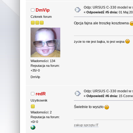
Odp: URSUS C-330 model w s
DmVip
«
Odpowiedź #5 dnia:
01 Maj 20
Członek forum
Opcja fajna ale troszkę kosztowna
życie to nie jest bajka, to jest wojna
Wiadomości: 134
Reputacja na forum:
+35/-0
DmVip
Odp: URSUS C-330 model w s
redR
«
Odpowiedź #6 dnia:
15 Czerwi
Użytkownik
Świetnie to wyszło
Wiadomości: 2
Reputacja na forum:
+0/-0
zakup sprzętu IT