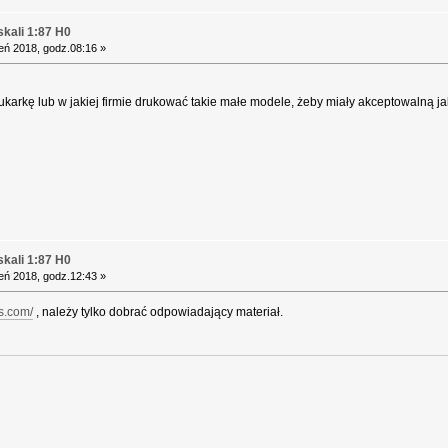
kali 1:87 H0
eń 2018, godz.08:16 »
karkę lub w jakiej firmie drukować takie małe modele, żeby miały akceptowalną j
kali 1:87 H0
eń 2018, godz.12:43 »
s.com/
, należy tylko dobrać odpowiadający materiał.