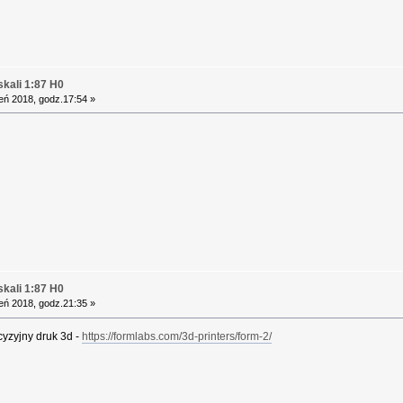
kali 1:87 H0
eń 2018, godz.17:54 »
kali 1:87 H0
eń 2018, godz.21:35 »
ecyzyjny druk 3d -
https://formlabs.com/3d-printers/form-2/