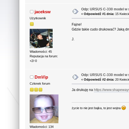
Odp: URSUS C-330 model w s
jaceksw
«
Odpowiedź #1 dnia:
15 Kwieci
Użytkownik
Fajne!
Gdzie takie cudo drukować? Jaką dru
J.
Wiadomości: 45
Reputacja na forum:
+2/-0
Odp: URSUS C-330 model w s
DmVip
«
Odpowiedź #2 dnia:
20 Kwieci
Członek forum
Ja drukuję na
https://www.shapeway
życie to nie jest bajka, to jest wojna
Wiadomości: 134