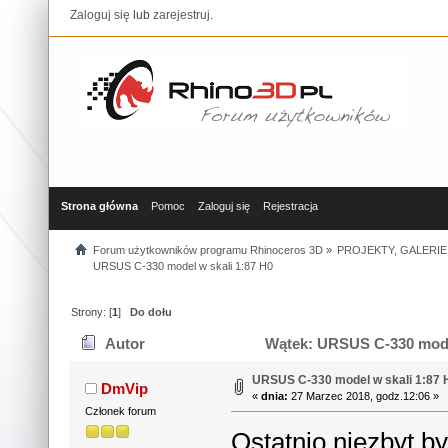
Zaloguj się
lub
zarejestruj
.
Strona główna
Pomoc
Zaloguj się
Rejestracja
Forum użytkowników programu Rhinoceros 3D
»
PROJEKTY, GALERIE
URSUS C-330 model w skali 1:87 H0
Strony: [
1
]
Do dołu
Autor
Wątek: URSUS C-330 model
URSUS C-330 model w skali 1:87 
DmVip
«
dnia:
27 Marzec 2018, godz.12:06 »
Członek forum
Ostatnio niezbyt b