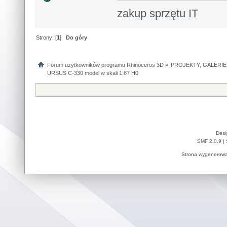
zakup sprzętu IT
Strony: [
1
]
Do góry
Forum użytkowników programu Rhinoceros 3D
»
PROJEKTY, GALERIE
URSUS C-330 model w skali 1:87 H0
Desi
SMF 2.0.9
|
Strona wygenerowa