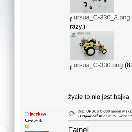
ursua_C-330_3.png
razy.)
ursua_C-330.png
(82
życie to nie jest bajka
Odp: URSUS C-330 model w skal
jaceksw
«
Odpowiedź #1 dnia:
15 Kwiecień 2
Użytkownik
Fajne!