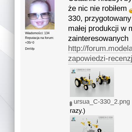
że nic nie robiłem
330, przygotowany 
małej produkcji w 
Wiadomości: 134
zainteresowanych
Reputacja na forum:
+35/-0
http://forum.model
DmVip
zapowiedzi-recenz
ursua_C-330_2.png
razy.)