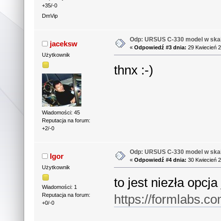
+35/-0
DmVip
Odp: URSUS C-330 model w skal
jaceksw
«
Odpowiedź #3 dnia:
29 Kwiecień 2
Użytkownik
thnx :-)
Wiadomości: 45
Reputacja na forum:
+2/-0
Odp: URSUS C-330 model w skal
Igor
«
Odpowiedź #4 dnia:
30 Kwiecień 2
Użytkownik
to jest niezła opcja
Wiadomości: 1
https://formlabs.co
Reputacja na forum:
+0/-0