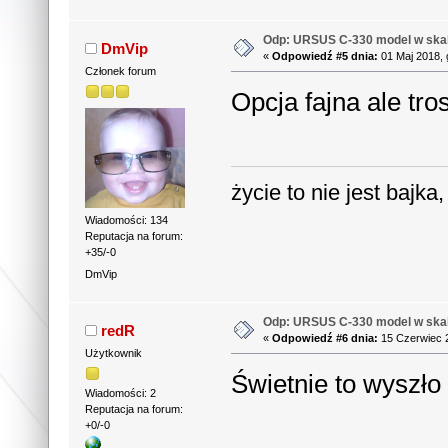
Odp: URSUS C-330 model w skal
DmVip
«
Odpowiedź #5 dnia:
01 Maj 2018, 
Członek forum
Opcja fajna ale tr
życie to nie jest bajka
Wiadomości: 134
Reputacja na forum:
+35/-0
DmVip
Odp: URSUS C-330 model w skal
redR
«
Odpowiedź #6 dnia:
15 Czerwiec 2
Użytkownik
Świetnie to wyszł
Wiadomości: 2
Reputacja na forum:
+0/-0