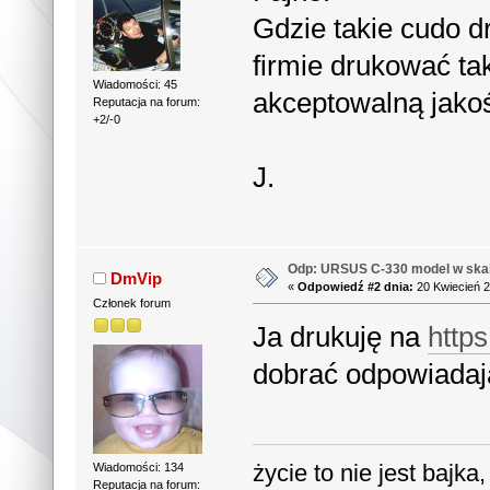
Gdzie takie cudo d
firmie drukować ta
Wiadomości: 45
akceptowalną jako
Reputacja na forum:
+2/-0
J.
Odp: URSUS C-330 model w skal
DmVip
«
Odpowiedź #2 dnia:
20 Kwiecień 2
Członek forum
Ja drukuję na
http
dobrać odpowiadają
życie to nie jest bajka
Wiadomości: 134
Reputacja na forum: