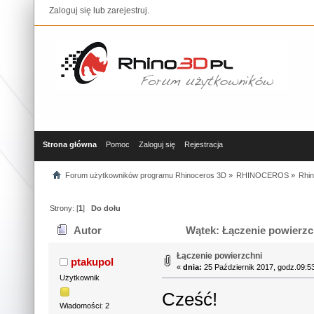
Zaloguj się
lub
zarejestruj
.
Strona główna
Pomoc
Zaloguj się
Rejestracja
Forum użytkowników programu Rhinoceros 3D
»
RHINOCEROS
»
Rhin
Strony: [
1
]
Do dołu
Autor
Wątek: Łączenie powierzc
Łączenie powierzchni
ptakupol
«
dnia:
25 Październik 2017, godz.09:5
Użytkownik
Cześć!
Wiadomości: 2