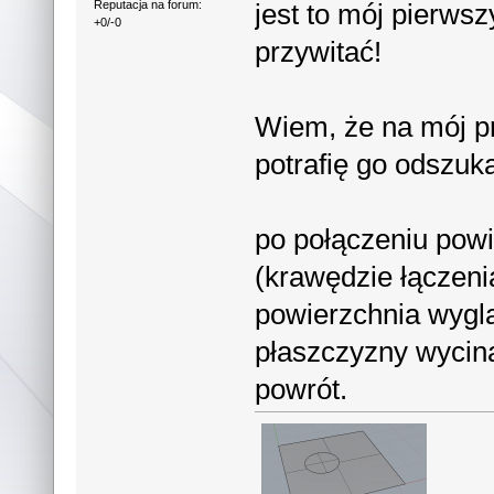
jest to mój pierwsz
Reputacja na forum:
+0/-0
przywitać!
Wiem, że na mój pr
potrafię go odszuk
po połączeniu powi
(krawędzie łączeni
powierzchnia wyglą
płaszczyzny wycin
powrót.