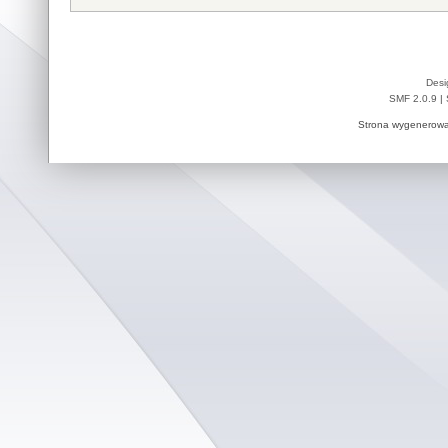
Desi
SMF 2.0.9
|
Strona wygenerowa