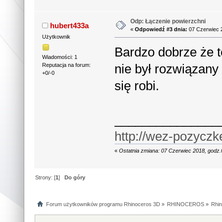
Odp: Łączenie powierzchni
hubert433a
«
Odpowiedź #3 dnia:
07 Czerwiec 2
Użytkownik
Bardzo dobrze że t
Wiadomości: 1
nie był rozwiązany
Reputacja na forum:
+0/-0
się robi.
_______________
http://wez-pozyczk
«
Ostatnia zmiana: 07 Czerwiec 2018, godz
Strony: [
1
]
Do góry
Forum użytkowników programu Rhinoceros 3D
»
RHINOCEROS
»
Rhin