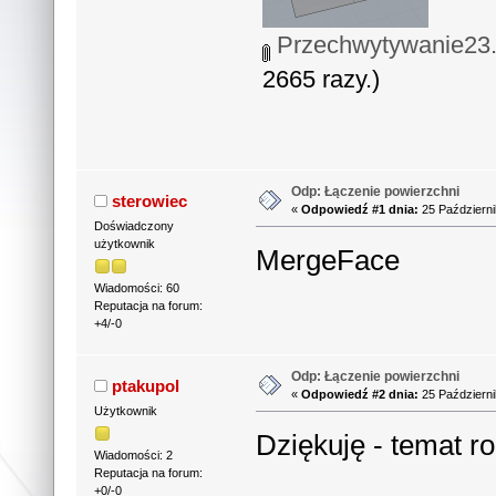
Przechwytywanie2
2665 razy.)
Odp: Łączenie powierzchni
sterowiec
«
Odpowiedź #1 dnia:
25 Październi
Doświadczony
użytkownik
MergeFace
Wiadomości: 60
Reputacja na forum:
+4/-0
Odp: Łączenie powierzchni
ptakupol
«
Odpowiedź #2 dnia:
25 Październi
Użytkownik
Dziękuję - temat r
Wiadomości: 2
Reputacja na forum:
+0/-0