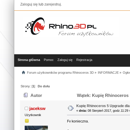
Zaloguj się
lub
zarejestruj
.
Strona główna
Pomoc
Zaloguj się
Rejestracja
Forum użytkowników programu Rhinoceros 3D
»
INFORMACJE
»
Ogłos
Strony: [
1
]
Do dołu
Autor
Wątek: Kupię Rhinoceros 
Kupię Rhinoceros 5 Upgrade dl
jaceksw
«
dnia:
08 Sierpień 2017, godz.11:29 
Użytkownik
Fv konieczna.