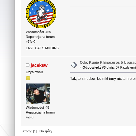
Wiadomości: 455
Reputacja na forum:
+74/-0
LAST CAT STANDING
Odp: Kupię Rhinoceros 5 Upgra
jaceksw
«
Odpowiedź #3 dnia:
07 Październi
Użytkownik
Tak, to z nudów, bo nikt inny nic tu nie pi
Wiadomości: 45
Reputacja na forum:
+2/-0
Strony: [
1
]
Do góry