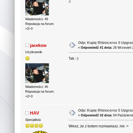
J.
Wiadomości: 45
Reputacja na forum:
+2/-0
Odp: Kupię Rhinoceros 5 Upgra
jaceksw
«
Odpowiedź #1 dnia:
26 Wrzesień 2
Użytkownik
Tak :-)
Wiadomości: 45
Reputacja na forum:
+2/-0
Odp: Kupię Rhinoceros 5 Upgra
HAV
«
Odpowiedź #2 dnia:
04 Październi
Specjalista
Wiesz, że z botem rozmawiasz, nie :>