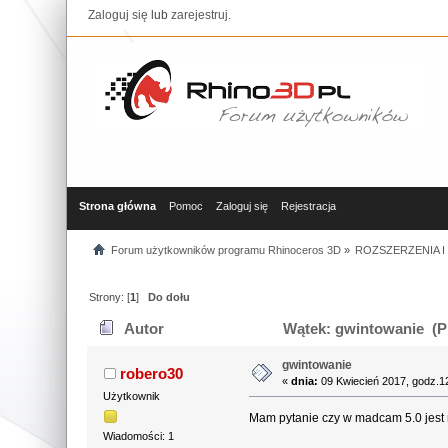
Zaloguj się
lub
zarejestruj
.
Strona główna
Pomoc
Zaloguj się
Rejestracja
Forum użytkowników programu Rhinoceros 3D
»
ROZSZERZENIA 
Strony: [
1
]
Do dołu
Autor
Wątek: gwintowanie (Pr
gwintowanie
robero30
«
dnia:
09 Kwiecień 2017, godz.1
Użytkownik
Mam pytanie czy w madcam 5.0 jes
Wiadomości: 1