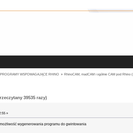
I PROGRAMY WSPOMAGAJĄCE RHINO 
»
RhinoCAM, madCAM i ogólnie CAM pod Rhino
(
zeczytany 39535 razy)
2:55 »
t możliwość wygenerowania programu do gwintowania