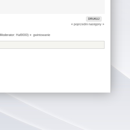
DRUKUJ
« poprzedni
następny »
Moderator:
Hal9000
) »
gwintowanie