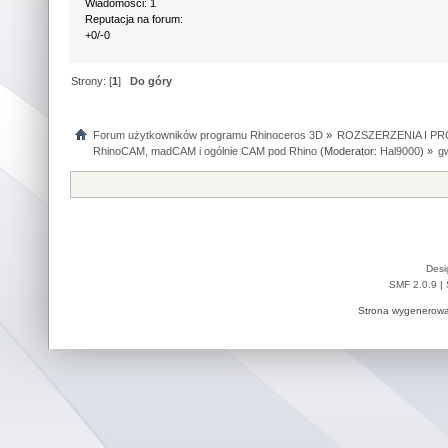
Wiadomości: 1
Reputacja na forum:
+0/-0
Strony: [
1
]
Do góry
Forum użytkowników programu Rhinoceros 3D
»
ROZSZERZENIA I P
RhinoCAM, madCAM i ogólnie CAM pod Rhino
(Moderator:
Hal9000
) »
g
Desi
SMF 2.0.9
|
Strona wygenerowa