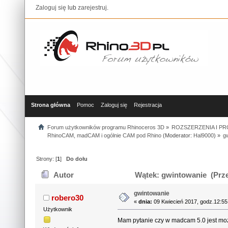
Zaloguj się
lub
zarejestruj
.
Strona główna
Pomoc
Zaloguj się
Rejestracja
Forum użytkowników programu Rhinoceros 3D
»
ROZSZERZENIA I P
RhinoCAM, madCAM i ogólnie CAM pod Rhino
(Moderator:
Hal9000
) »
g
Strony: [
1
]
Do dołu
Autor
Wątek: gwintowanie (Prze
gwintowanie
robero30
«
dnia:
09 Kwiecień 2017, godz.12:55
Użytkownik
Mam pytanie czy w madcam 5.0 jest m