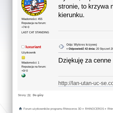
stronie, to krzywa
kierunku.
Wiadomości: 455
Reputacja na forum:
+74/-0
LAST CAT STANDING
Odp: Wykres krzywej
luxuriant
«
Odpowiedź #2 dnia:
20 Styczeń 20
Użytkownik
Dziękuję za cenne 
Wiadomości: 1
Reputacja na forum:
+0/-0
http://lan-utan-uc-se.c
Strony: [
1
]
Do góry
Forum użytkowników programu Rhinoceros 3D
»
RHINOCEROS
»
Rhin