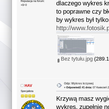
dlaczego wykres kr
Reputacja na forum:
+0/-0
to poprawne czy bł
by wykres był tylko 
http://www.fotosi
Bez tytułu.jpg
(289.1
Odp: Wykres krzywej
HAV
«
Odpowiedź #1 dnia:
07 Kwiecień 2
Specjalista
Krzywą masz wygięt
wykres, zupełnie n