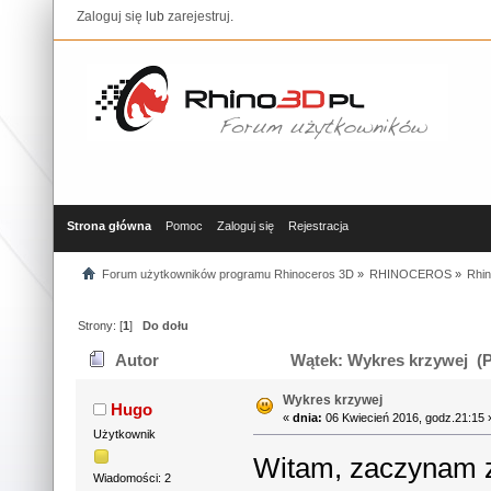
Zaloguj się
lub
zarejestruj
.
Strona główna
Pomoc
Zaloguj się
Rejestracja
Forum użytkowników programu Rhinoceros 3D
»
RHINOCEROS
»
Rhin
Strony: [
1
]
Do dołu
Autor
Wątek: Wykres krzywej (P
Wykres krzywej
Hugo
«
dnia:
06 Kwiecień 2016, godz.21:15 
Użytkownik
Witam, zaczynam z
Wiadomości: 2