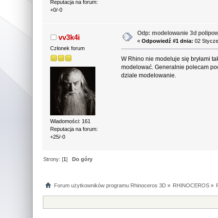
Reputacja na forum:
+0/-0
Odp: modelowanie 3d polipow
vv3k4i
«
Odpowiedź #1 dnia:
02 Stycze
Członek forum
W Rhino nie modeluje się bryłami ta
modelować. Generalnie polecam pocz
dziale modelowanie.
Wiadomości: 161
Reputacja na forum:
+25/-0
Strony: [
1
]
Do góry
Forum użytkowników programu Rhinoceros 3D
»
RHINOCEROS
»