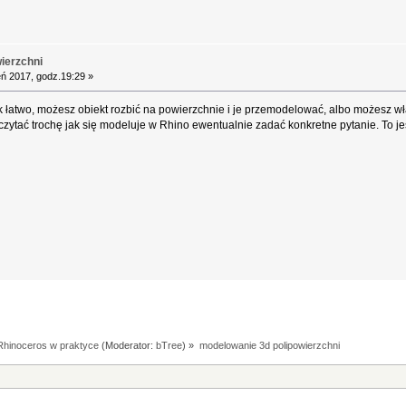
ierzchni
ń 2017, godz.19:29 »
k łatwo, możesz obiekt rozbić na powierzchnie i je przemodelować, albo możesz w
ytać trochę jak się modeluje w Rhino ewentualnie zadać konkretne pytanie. To j
Rhinoceros w praktyce
(Moderator:
bTree
) »
modelowanie 3d polipowierzchni