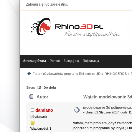
Zaloguj się
lub
zarejestruj
.
Strona główna
Pomoc
Zaloguj się
Rejestracja
Forum użytkowników programu Rhinoceros 3D
»
RHINOCEROS
»
Strony: [
1
]
Do dołu
Autor
Wątek: modelowanie 3d 
modelowanie 3d polipowierzc
damiano
«
dnia:
02 Styczeń 2017, godz.11
Użytkownik
witam, mam problem, gdyż zaimportow
poprzednim programie był bryłą ) i t
Wiadomości: 1