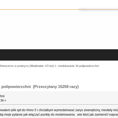
Rhinoceros w praktyce
(Moderator:
bTree
) »
modelowanie 3d polipowierzchni
polipowierzchni (Przeczytany 15259 razy)
hni
:36 »
ałem plik spt do rhino 5 i chciałbym wymodelować zarys zewnętrzny, niestety mój
utaj moje pytanie jak włączyć punkty do modelowania . wie ktoś jak zamienić/ napra