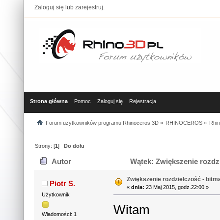
Zaloguj się
lub
zarejestruj
.
Strona główna
Pomoc
Zaloguj się
Rejestracja
Forum użytkowników programu Rhinoceros 3D
»
RHINOCEROS
»
Rhin
Strony: [
1
]
Do dołu
Autor
Wątek: Zwiększenie rozdzi
Zwiększenie rozdzielczość - bitm
Piotr S.
«
dnia:
23 Maj 2015, godz.22:00 »
Użytkownik
Witam
Wiadomości: 1