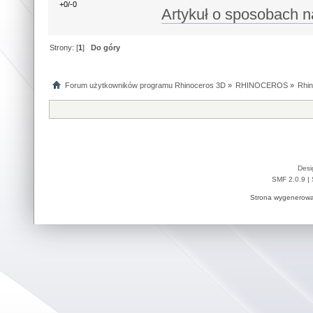
+0/-0
Artykuł o sposobach n
Strony: [
1
]
Do góry
Forum użytkowników programu Rhinoceros 3D
»
RHINOCEROS
»
Rhin
Desi
SMF 2.0.9
|
Strona wygenerowa