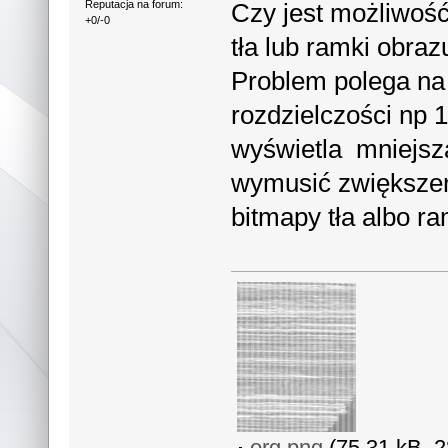
Czy jest możliwość
Reputacja na forum:
+0/-0
tła lub ramki obraz
Problem polega na 
rozdzielczości np 
wyświetla mniejsz
wymusić zwiększen
bitmapy tła albo r
org.png
(75.31 kB, 2