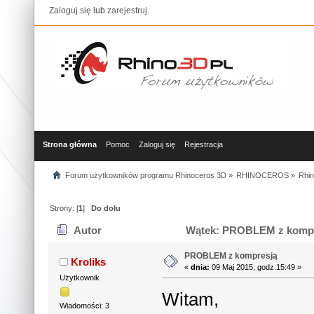
Zaloguj się
lub
zarejestruj
.
Strona główna
Pomoc
Zaloguj się
Rejestracja
Forum użytkowników programu Rhinoceros 3D
»
RHINOCEROS
»
Rhin
Strony: [
1
]
Do dołu
Autor
Wątek: PROBLEM z kompre
PROBLEM z kompresją
Kroliks
«
dnia:
09 Maj 2015, godz.15:49 »
Użytkownik
Witam,
Wiadomości: 3