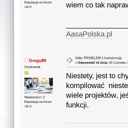
wiem co tak napraw
Reputacja na forum:
+0/-0
_______________
AasaPolska.pl
Odp: PROBLEM z kompresją
Gregu89
«
Odpowiedź #2 dnia:
20 Czerwiec 2
Użytkownik
Niestety, jest to c
kompilować niestet
wiele projektów, j
Wiadomości: 3
Reputacja na forum:
funkcji.
+0/-0