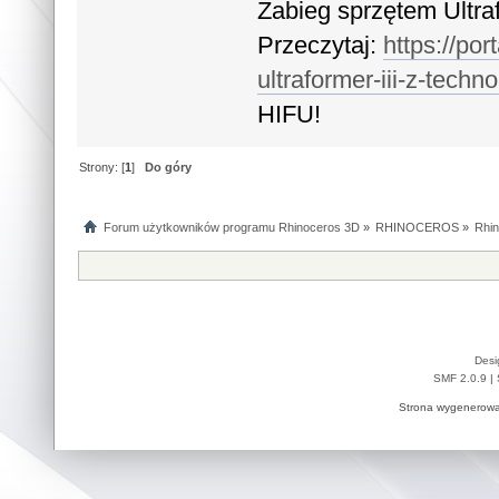
Zabieg sprzętem Ultra
Przeczytaj:
https://po
ultraformer-iii-z-techn
HIFU!
Strony: [
1
]
Do góry
Forum użytkowników programu Rhinoceros 3D
»
RHINOCEROS
»
Rhin
Desi
SMF 2.0.9
|
Strona wygenerowa