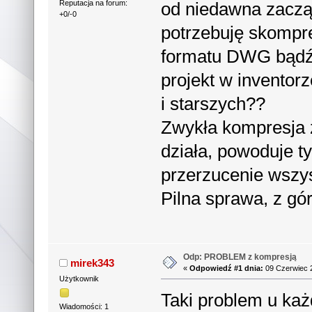
od niedawna zaczął
Reputacja na forum:
+0/-0
potrzebuję skompr
formatu DWG bądź
projekt w inventor
i starszych??
Zwykła kompresja z
działa, powoduje t
przerzucenie wszys
Pilna sprawa, z gó
Odp: PROBLEM z kompresją
mirek343
«
Odpowiedź #1 dnia:
09 Czerwiec 2
Użytkownik
Taki problem u każ
Wiadomości: 1