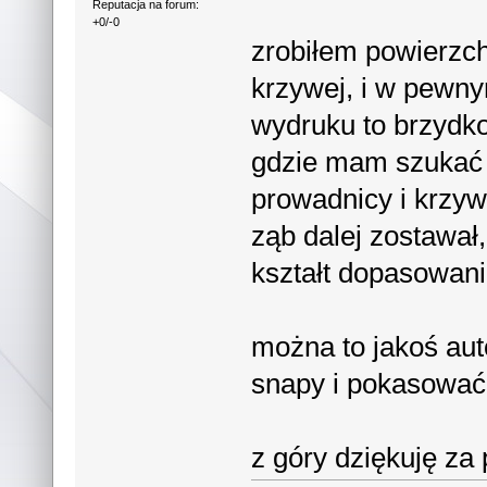
Reputacja na forum:
+0/-0
zrobiłem powierzch
krzywej, i w pewny
wydruku to brzydk
gdzie mam szukać 
prowadnicy i krzyw
ząb dalej zostawał
kształt dopasowani
można to jakoś au
snapy i pokasowa
z góry dziękuję za