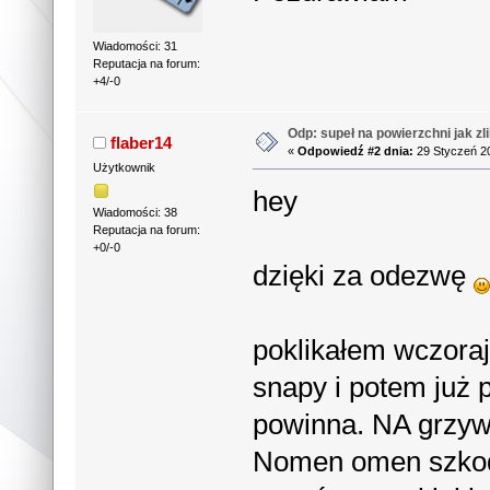
Wiadomości: 31
Reputacja na forum:
+4/-0
Odp: supeł na powierzchni jak zl
flaber14
«
Odpowiedź #2 dnia:
29 Styczeń 20
Użytkownik
hey
Wiadomości: 38
Reputacja na forum:
+0/-0
dzięki za odezwę
poklikałem wczoraj 
snapy i potem już 
powinna. NA grzyw
Nomen omen szkod