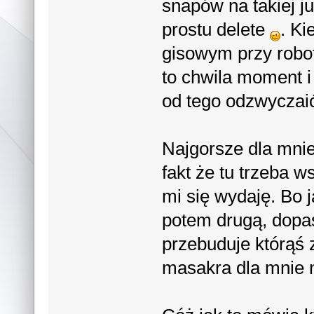
snapów na takiej j
prostu delete
. K
gisowym przy robot
to chwila moment i
od tego odzwyczai
Najgorsze dla mnie
fakt że tu trzeba w
mi się wydaję. Bo j
potem drugą, dopas
przebuduje którąś 
masakra dla mnie 