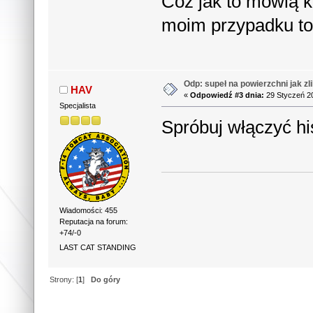
Cóż jak to mówią 
moim przypadku to
Odp: supeł na powierzchni jak zl
HAV
«
Odpowiedź #3 dnia:
29 Styczeń 20
Specjalista
Spróbuj włączyć his
Wiadomości: 455
Reputacja na forum:
+74/-0
LAST CAT STANDING
Strony: [
1
]
Do góry