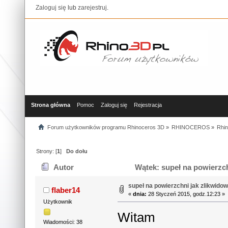
Zaloguj się
lub
zarejestruj
.
Strona główna
Pomoc
Zaloguj się
Rejestracja
Forum użytkowników programu Rhinoceros 3D
»
RHINOCEROS
»
Rhin
Strony: [
1
]
Do dołu
Autor
Wątek: supeł na powierzchn
supeł na powierzchni jak zlikwidow
flaber14
«
dnia:
28 Styczeń 2015, godz.12:23 »
Użytkownik
Witam
Wiadomości: 38