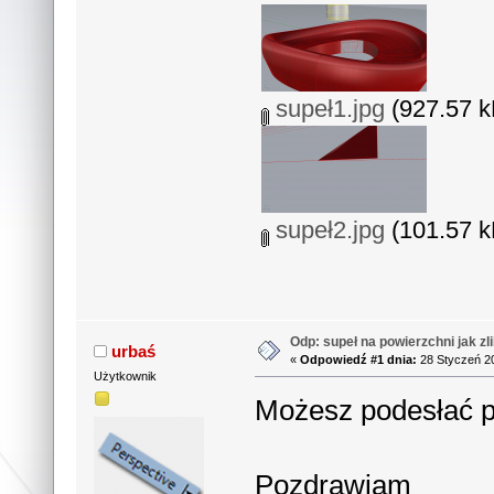
supeł1.jpg
(927.57 k
supeł2.jpg
(101.57 k
Odp: supeł na powierzchni jak zl
urbaś
«
Odpowiedź #1 dnia:
28 Styczeń 20
Użytkownik
Możesz podesłać pl
Pozdrawiam