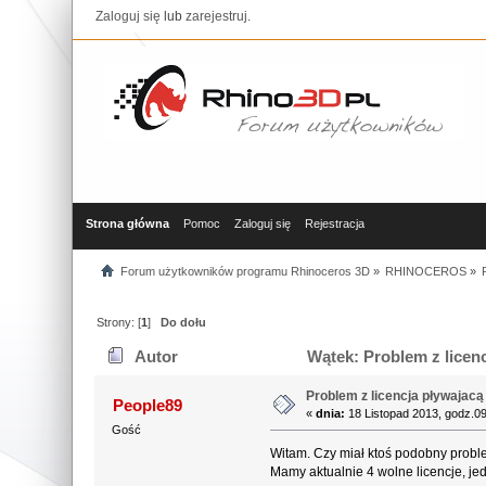
Zaloguj się
lub
zarejestruj
.
Strona główna
Pomoc
Zaloguj się
Rejestracja
Forum użytkowników programu Rhinoceros 3D
»
RHINOCEROS
»
Strony: [
1
]
Do dołu
Autor
Wątek: Problem z licenc
Problem z licencja pływajacą
People89
«
dnia:
18 Listopad 2013, godz.09
Gość
Witam. Czy miał ktoś podobny prob
Mamy aktualnie 4 wolne licencje, j