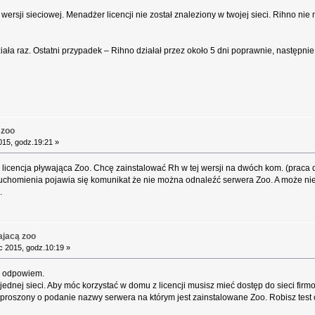
wersji sieciowej. Menadżer licencji nie został znaleziony w twojej sieci. Rihno ni
ziała raz. Ostatni przypadek – Rihno działał przez około 5 dni poprawnie, następni
 zoo
015, godz.19:21 »
z licencja pływająca Zoo. Chcę zainstalować Rh w tej wersji na dwóch kom. (praca d
uruchomienia pojawia się komunikat że nie można odnaleźć serwera Zoo. A może nie
.
ajacą zoo
 2015, godz.10:19 »
e odpowiem.
 jednej sieci. Aby móc korzystać w domu z licencji musisz mieć dostęp do sieci fir
oszony o podanie nazwy serwera na którym jest zainstalowane Zoo. Robisz test co