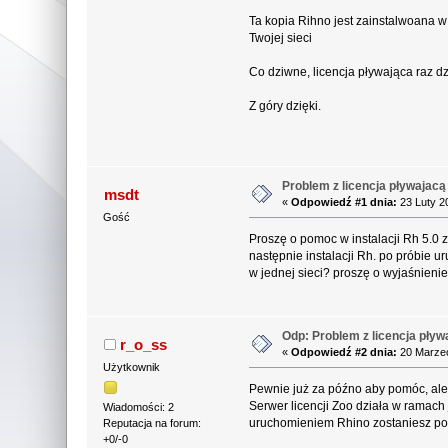
Ta kopia Rihno jest zainstalwoana w 
Twojej sieci
Co dziwne, licencja pływająca raz d
Z góry dzięki.
Problem z licencja pływajacą
msdt
«
Odpowiedź #1 dnia:
23 Luty 2
Gość
Proszę o pomoc w instalacji Rh 5.0 
następnie instalacji Rh. po próbie 
w jednej sieci? proszę o wyjaśnienie
Odp: Problem z licencja pływ
r_o_ss
«
Odpowiedź #2 dnia:
20 Marzec
Użytkownik
Pewnie już za późno aby pomóc, al
Serwer licencji Zoo działa w ramach
Wiadomości: 2
uruchomieniem Rhino zostaniesz popr
Reputacja na forum:
+0/-0