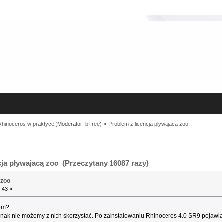
Rhinoceros w praktyce
(Moderator:
bTree
) »
Problem z licencja pływajacą zoo
ja pływajacą zoo (Przeczytany 16087 razy)
 zoo
:43 »
lem?
ednak nie możemy z nich skorzystać. Po zainstalowaniu Rhinoceros 4.0 SR9 pojawi