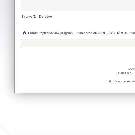
Strony: [
1
]
Do góry
Forum użytkowników programu Rhinoceros 3D
»
RHINOCEROS
»
Rhin
Desi
SMF 2.0.9
|
Strona wygenerowa