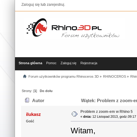
Zaloguj się
lub
zarejestruj
.
Strona główna
Pomoc
Zaloguj się
Rejestracja
Forum użytkowników programu Rhinoceros 3D
»
RHINOCEROS
»
Rhin
Strony: [
1
]
Do dołu
Autor
Wątek: Problem z zoom-em
Problem z zoom-em w Rhino 5
ilukasz
«
dnia:
12 Listopad 2013, godz.09:17
Gość
Witam,